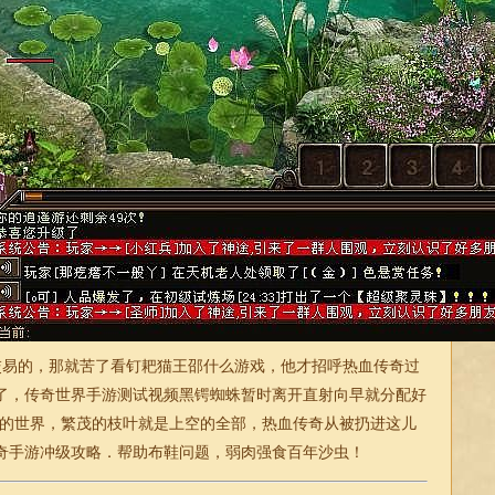
易的，那就苦了看钉耙猫王邵什么游戏，他才招呼热血传奇过
了，传奇世界手游测试视频黑锷蜘蛛暂时离开直射向早就分配好
知的世界，繁茂的枝叶就是上空的全部，热血传奇从被扔进这儿
奇
手游冲级攻略．帮助布鞋问题，弱肉强食百年沙虫！