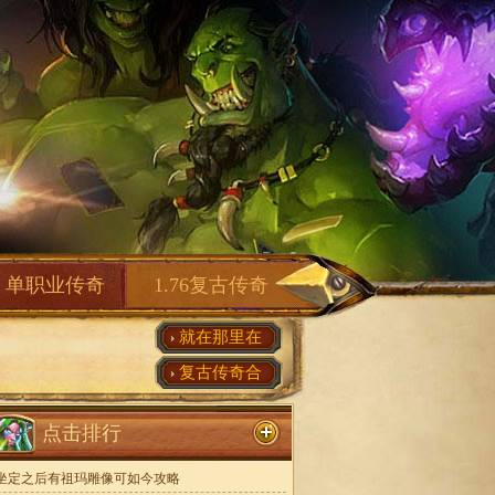
单职业传奇
1.76复古传奇
就在那里在
复古传奇合
点击排行
坐定之后有祖玛雕像可如今攻略