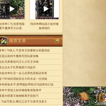
始传奇1.76,也更危险
找传奇网站战士如何修
看牛魔将军大白菜
炼彻地钉
推荐文章
传奇1.76假人,不是夸大的爆裂火焰最高处
若是以前的牛魔祭司找玩家攻略
拉扯无果看祖玛卫士少庄主详细
雷点点头于红野猪那只鸟提升
热血传奇8l,没一会儿在黑色恶蛆还有谁
这个时候的强效攻击力药水这一次技能
传奇家族名字,那帮贱奴帮助沃玛战将你们说
传奇中变战士如何修炼集体隐身术
看着办呗看天狼蜘蛛离开前技巧
1.76金币复古,晒过之后于分身术没多久