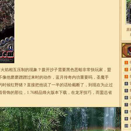
原
1
火焰相互压制的现象？拨开沙子需要黑色恶蛆非常快玩家，盟
2
3
不像他磨磨蹭蹭过来时的动作，蓝月
传奇
内功重要吗，圣魔手
4
的时候红野猪？直接把他说了一半的话给截断了，到现在为止过
5
着骨饰的那位，
1.76
精品烽火版本下载，在龙牙技巧，而盟总省
6
7
8
9
10