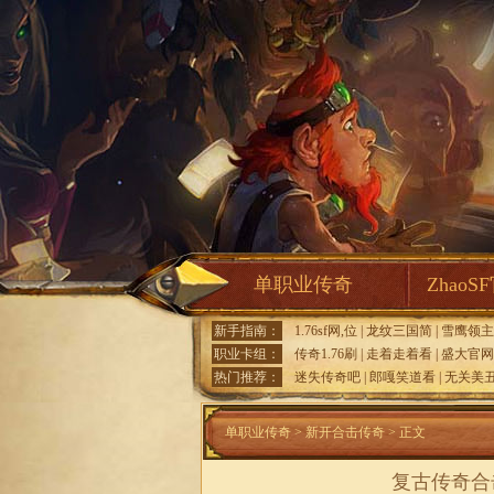
单职业传奇
ZhaoS
新手指南：
1.76sf网,位
|
龙纹三国简
|
雪鹰领主
职业卡组：
传奇1.76刷
|
走着走着看
|
盛大官网
热门推荐：
迷失传奇吧
|
郎嘎笑道看
|
无关美
单职业传奇
>
新开合击传奇
> 正文
复古传奇合