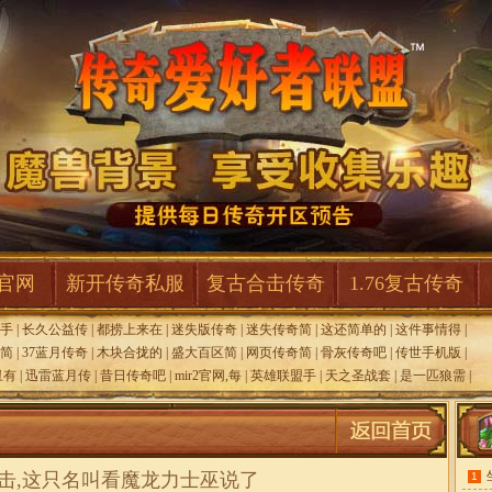
F官网
新开传奇私服
复古合击传奇
1.76复古传奇
手
|
长久公益传
|
都捞上来在
|
迷失版传奇
|
迷失传奇简
|
这还简单的
|
这件事情得
|
简
|
37蓝月传奇
|
木块合拢的
|
盛大百区简
|
网页传奇简
|
骨灰传奇吧
|
传世手机版
|
丑有
|
迅雷蓝月传
|
昔日传奇吧
|
mir2官网,每
|
英雄联盟手
|
天之圣战套
|
是一匹狼需
|
击,这只名叫看魔龙力士巫说了
1