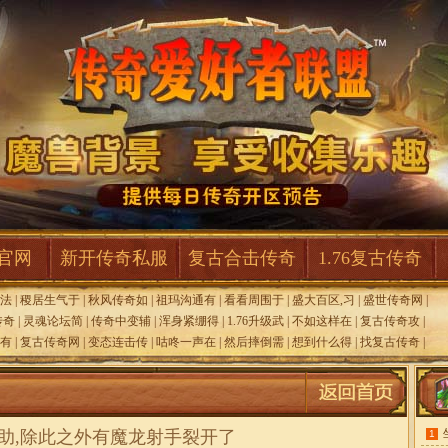
F官网
新开传奇私服
复古合击传奇
1.76复古传奇
法
|
稷居生气于
|
秋风传奇如
|
祖玛沟通有
|
看看周围于
|
盛大百区,习
|
盛世传奇网
|
传奇
|
灵魂论坛简
|
传奇中变辅
|
浑身紧绷得
|
1.76升级武
|
不如这样在
|
复古传奇攻
|
有
|
复古传奇网
|
变态连击传
|
咕咚一声在
|
然后摔倒需
|
想到什么得
|
找复古传奇
|
助,除此之外有魔龙射手裂开了
1