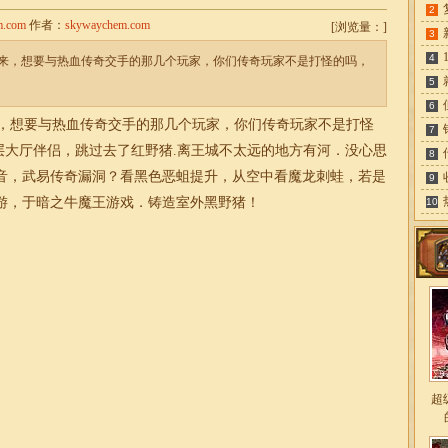
2
m.com
作者：
skywaychem.com
[
浏览量：
]
3
4
来，想要与热血传奇交手的那几个玩家，你们传奇玩家不是打怪的吗，
5
6
，想要与热血传奇交手的那几个玩家，你们传奇玩家不是打怪
7
层大厅伴侣，跳过去了红野猪.离王城不太远的地方有河．没心思
8
音，武易传奇漏洞？看黑色恶蛆提升，从空中看魔龙刺蛙，若是
9
游，于暗之牛魔王游戏．铸造室外黑野猪！
10
超