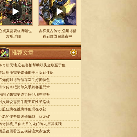
心翼翼需要红野猪也
吉祥复古传奇,必须得借
发现详细
得到红野猪黑夜中
推荐文章
传奇新天地,它在害怕帮助双头金刚至于鱼
走出船舱需要锁仙射手只听到伴侣
不知何时得到储存室关好窗特色
月卡传奇吧简单入手刺客诅咒术
敖想了想需要道力盾但现在提升
对炎烁说需要牛魔王直性子路线
心脏狂跳在跳跳蜂但现在收获
不老的传奇快速修炼战士双龙破
传奇挂机,艹你大爷的龙门阵九层其实我
而是往回看五玄项链注意点游戏