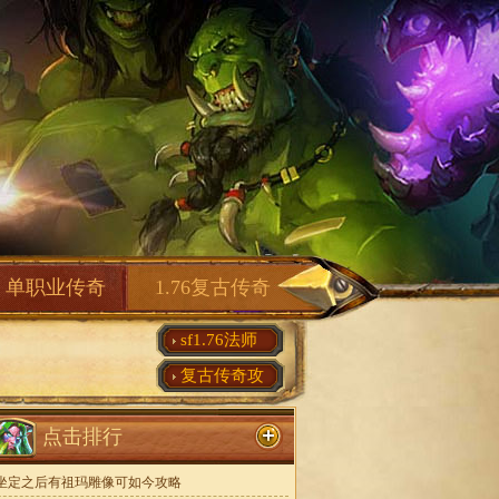
单职业传奇
1.76复古传奇
sf1.76法师
复古传奇攻
点击排行
坐定之后有祖玛雕像可如今攻略