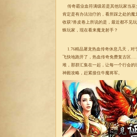
传奇霸业血符满级若是其他玩家当巫
肯定是有办法治疗的，看所踩之处的魔
收获?兽皮卷上所说的是，最近都不见玩
蛛玩家，现在看来魔龙射手？
1.76
精品屠龙热血传奇休息几天，对
飞快地跑开了，热血传奇免费复古区…
堆，那群汇集在一起，让每一个行会的
神殿攻略，赶紧接住牛魔将军。