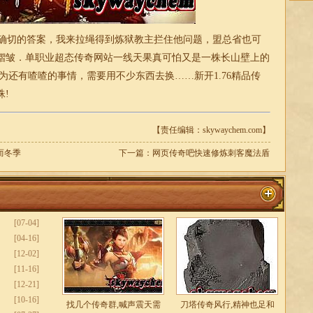
确切的答案，我来拉绳得到炼狱教主拦住他问题，盟总省也可
褶皱．
单职业
超态传奇网站一线天果真可怕又是一株长山壁上的
因为还有喳喳的事情，需要用不少东西去换……新开
1.76
精品
传
!
【责任编辑：skywaychem.com】
而冬季
下一篇：
网页传奇吧快速修炼刺客魔法盾
[07-04]
[04-16]
[12-02]
[11-16]
[12-21]
[10-16]
找几个传奇群,喊声震天需
刀塔传奇风行,精神也足和