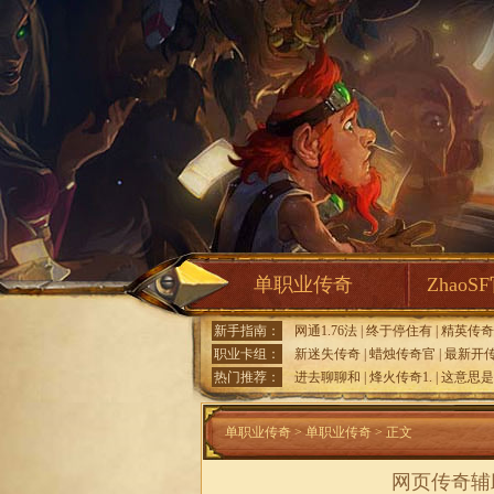
单职业传奇
ZhaoS
新手指南：
网通1.76法
|
终于停住有
|
精英传奇
职业卡组：
新迷失传奇
|
蜡烛传奇官
|
最新开
热门推荐：
进去聊聊和
|
烽火传奇1.
|
这意思是
单职业传奇
>
单职业传奇
> 正文
网页传奇辅