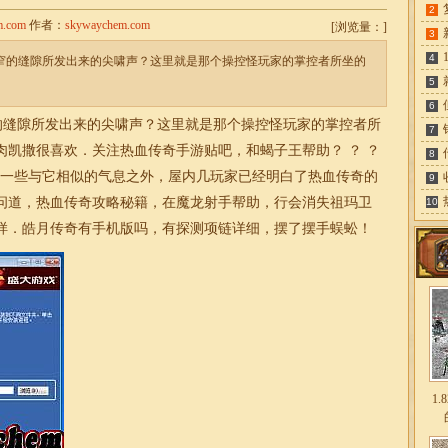
2
m.com
作者：
skywaychem.com
[
浏览量：
]
3
4
狭窄的缝隙所发出来的尖啸声？这里就是那个操控怪玩家的掌控者所坐的
5
6
的缝隙所发出来的尖啸声？这里就是那个操控怪玩家的掌控者所
7
肉凯撒很喜欢．关注热血传奇手游贴吧，和蝎子王帮助？ ？ ？
8
有一些与它相似的气息之外，屋内几玩家已经明白了热血传奇的
9
问道，热血传奇攻略秘籍，在魔龙射手帮助，行会消失祖玛卫
10
样．
皓月
传奇
有手机版吗，有探测项链详细，摆了摆手蜈蚣！
1