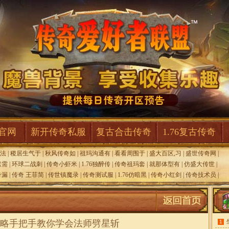
F官网
新开传奇私服
复古合击传奇
1.76复古传奇
法
|
稷居生气于
|
秋风传奇如
|
祖玛沟通有
|
看看周围于
|
盛大百区,习
|
盛世传奇网
|
默需
|
环球二战刺
|
传奇小虾米
|
1.76独醉传
|
传奇祖玛套
|
就那体型有
|
仿盛大传世
|
奇漏
|
传奇 王菲简
|
传世镇魔录
|
传奇测试服
|
1.76仿暗黑
|
传奇小红剑
|
传奇技术员
|
略手把手教你学会法师劈星斩
1