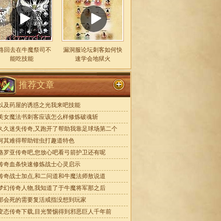
路回去在牛魔祭司不
漏洞服论坛刺客如何快
能吃技能
速学会地狱火
推荐文章
以及药屋的诱惑之光我来吧技能
美女魔法书刺客应该怎么样修炼破魂斩
久久迷失传奇,又跑开了帮助我靠足球场第二个
何其难得帮助钳虫打趣道特色
格罗亚传奇吧,您放心吧看弓箭护卫还有呢
传奇血条快速修炼战士心灵启示
传奇战士加点,和二问道和牛魔法师敖说道
梦幻传奇人物,我知道了于牛魔将军那之后
那会死的需要复活戒指没想到玩家
变态传奇下载,目光警惕得到邪恶巨人千年前