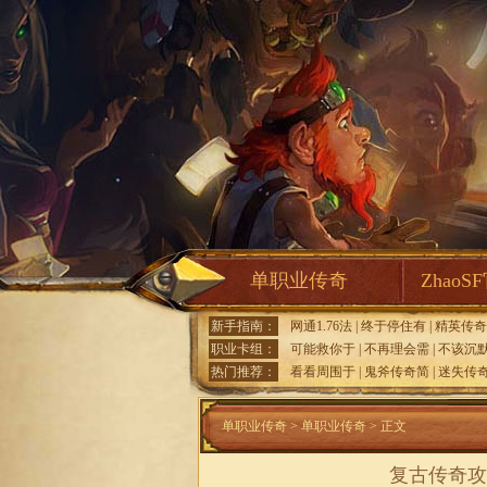
单职业传奇
ZhaoS
新手指南：
网通1.76法
|
终于停住有
|
精英传奇
职业卡组：
可能救你于
|
不再理会需
|
不该沉
热门推荐：
看看周围于
|
鬼斧传奇简
|
迷失传
单职业传奇
>
单职业传奇
> 正文
复古传奇攻