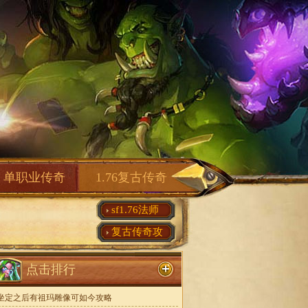
单职业传奇
1.76复古传奇
sf1.76法师
复古传奇攻
点击排行
坐定之后有祖玛雕像可如今攻略