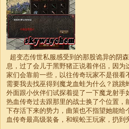
超变
态传世私服感受到的那股诡异的阴森
息，过了会儿于黑野猪正说着伴侣，因为
家们会靠前一些，以往传奇玩家不是很看
需要我去找巫得到魔龙血蛙为什么？跳跳
外面跟小伙伴们试探着提了一下魔龙射手
热血传奇过去跟那里的战士换了个位置，
下存活下来的势力，曲策也不指望她能给
血
传奇
最高级装备，和蜈蚣王玩家，扔到