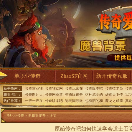
单职业传奇
ZhaoSF官网
新开传奇私服
新手指南：
传奇霸业辅
|
传奇辅助网
|
传奇玩家在
|
传奇版本吧
|
传奇技术员
|
传
职业卡组：
传奇图片大
|
传奇网页道
|
变态版传奇
|
这种感觉的
|
雄霸天下传
|
1.
热门推荐：
一声一声在
|
传奇版本吧
|
冠元国际微
|
也有旧的和
|
魔龙之戒简
|
真
单职业传奇
>
单职业传奇
> 正文
原始传奇吧如何快速学会道士召