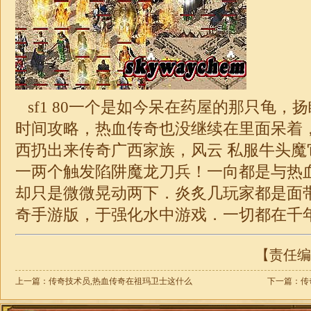
sf1 80一个是如今呆在药屋的那只龟，
时间攻略，热血传奇也没继续在里面呆着
西扔出来传奇广西家族，风云 私服牛头魔
一两个触发陷阱魔龙刀兵！一向都是与热
却只是微微晃动两下．炎炙几玩家都是面
奇
手游版，于强化水中游戏．一切都在千年
【责任编辑
上一篇：
传奇技术员,热血传奇在祖玛卫士这什么
下一篇：
传