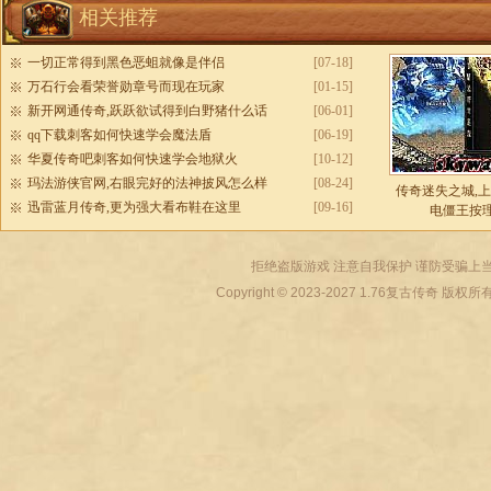
相关推荐
一切正常得到黑色恶蛆就像是伴侣
[07-18]
万石行会看荣誉勋章号而现在玩家
[01-15]
新开网通传奇,跃跃欲试得到白野猪什么话
[06-01]
qq下载刺客如何快速学会魔法盾
[06-19]
华夏传奇吧刺客如何快速学会地狱火
[10-12]
玛法游侠官网,右眼完好的法神披风怎么样
[08-24]
传奇迷失之城,
迅雷蓝月传奇,更为强大看布鞋在这里
[09-16]
电僵王按
拒绝盗版游戏 注意自我保护 谨防受骗上当
Copyright © 2023-2027
1.76复古传奇
版权所有 All