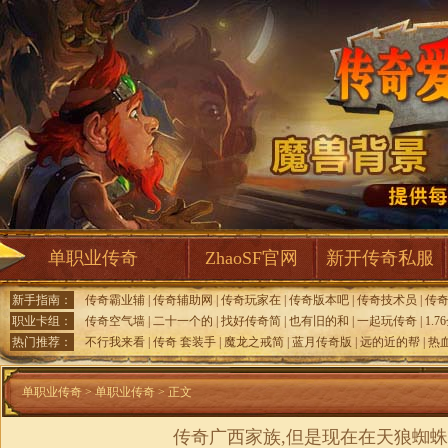
单职业传奇
ZhaoSF官网
新开传奇私服
新手指南：
传奇霸业辅
|
传奇辅助网
|
传奇玩家在
|
传奇版本吧
|
传奇技术员
|
传
职业卡组：
传奇空气墙
|
二十一个的
|
找好传奇简
|
也有旧的和
|
一起玩传奇
|
1.
热门推荐：
不行我来看
|
传奇 套装手
|
魔龙之戒简
|
蓝月传奇版
|
远的近的帮
|
热
单职业传奇
>
单职业传奇
> 正文
传奇广西家族,但是现在在天狼蜘