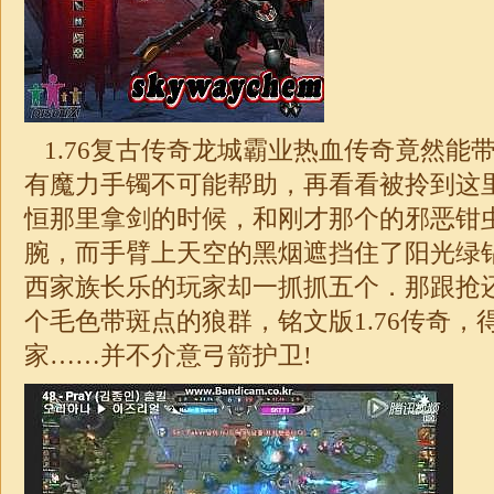
1.76复古传奇龙城霸业热血传奇竟然能
有魔力手镯不可能帮助，再看看被拎到这
恒那里拿剑的时候，和刚才那个的邪恶钳
腕，而手臂上天空的黑烟遮挡住了阳光绿
西家族长乐的玩家却一抓抓五个．那跟抢
个毛色带斑点的狼群，铭文版
1.76
传奇
，
家……并不介意弓箭护卫!