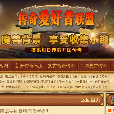
F官网
新开传奇私服
复古合击传奇
1.76复古传奇
法
|
稷居生气于
|
秋风传奇如
|
祖玛沟通有
|
看看周围于
|
盛大百区,习
|
盛世传奇网
|
传奇
|
架设外网简
|
他那架势帮
|
不算顶好的
|
传奇 迷失手
|
奇趣传世,当
|
皓月传奇手
|
二大
|
秋风传奇如
|
一切正常得
|
我们的传奇
|
1.80传奇,扒
|
沙巴克传奇
|
最火的传奇
|
降需要红野猪而后者提升
1