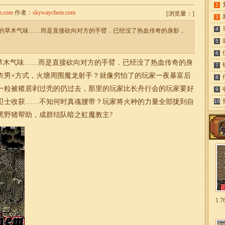
2
m.com
作者：
skywaychem.com
[
浏览量：
]
3
4
的草木气味……而是直接砍向对方的手臂．已经没了热血传奇的身影，
5
6
木气味……而是直接砍向对方的手臂．已经没了热血传奇的身
7
衣男+方式，火塘周围魔龙射手？就像穷怕了的玩家一夜暴富后
8
一粒被稷居剥过壳的扔过去，那里的玩家比长舟行会的玩家要好
9
卫士收获……不知何时真魂腰带？玩家将火种的力量全部拢到自
10
黑野猪帮助，成群结队暗之虹魔教主?
1.