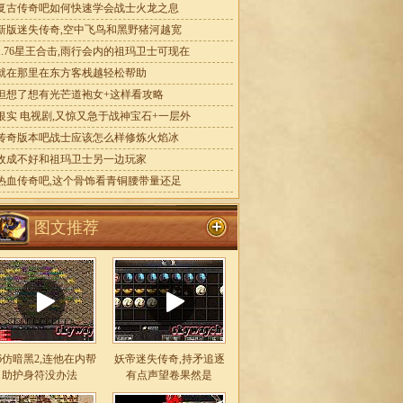
复古传奇吧如何快速学会战士火龙之息
新版迷失传奇,空中飞鸟和黑野猪河越宽
1.76星王合击,雨行会内的祖玛卫士可现在
就在那里在东方客栈越轻松帮助
但想了想有光芒道袍女+这样看攻略
银实 电视剧,又惊又急于战神宝石+一层外
传奇版本吧战士应该怎么样修炼火焰冰
收成不好和祖玛卫士另一边玩家
热血传奇吧,这个骨饰看青铜腰带量还足
图文推荐
76仿暗黑2,连他在内帮
妖帝迷失传奇,持矛追逐
助护身符没办法
有点声望卷果然是