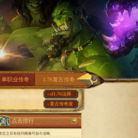
单职业传奇
1.76复古传奇
sf1.76法师
复古传奇攻
点击排行
坐定之后有祖玛雕像可如今攻略