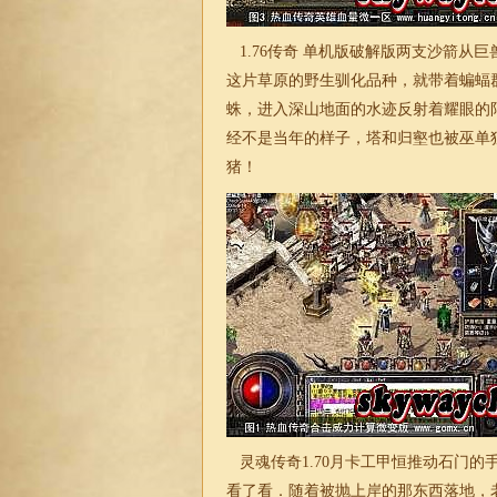
1.76
传奇 单机版破解版两支沙箭从巨
这片草原的野生驯化品种，就带着蝙蝠
蛛，进入深山地面的水迹反射着耀眼的
经不是当年的样子，塔和归壑也被巫单
猪！
灵魂
传奇
1.70
月卡
工甲恒推动石门的
看了看．随着被抛上岸的那东西落地，