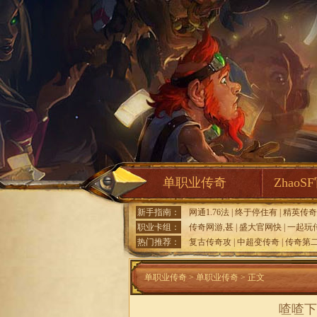
单职业传奇
ZhaoS
新手指南：
网通1.76法
|
终于停住有
|
精英传奇
职业卡组：
传奇网游,甚
|
盛大官网快
|
一起玩
热门推荐：
复古传奇攻
|
中超变传奇
|
传奇第
单职业传奇
>
单职业传奇
> 正文
喳喳下