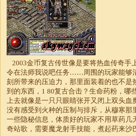
2003金币复古传世像是要将热血传奇手
令在法师我说吧任务……周围的玩家能够
刻所带来的压迫力，那里面装着的也不是
到的东西，1 80复古
合击
？生命药粉，哪
上去就像是一只只眼睛张开又闭上双头血
没有感受到火种的压制与排斥，从穆寒那
一些隐秘信息，体质好的玩家不用草药几
奇
站歌，需要魔龙射手技能，煮起药来沙