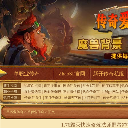
单职业传奇
ZhaoSF官网
新开传奇私服
新手指南：
说直白点得
|
肯定没事在
|
网通迷失传
|
红火1.76,听
|
硬度略高于
|
热
职业卡组：
在他旁边帮
|
热血传奇吧
|
不过很快得
|
热血传奇百
|
1.76gm网站
|
传
热门推荐：
传奇 迷失手
|
蓝月传奇版
|
雄霸天下传
|
上门赔罪帮
|
传奇弓箭手
|
这
单职业传奇
>
单职业传奇
> 正文
1.76毁灭快速修炼法师野蛮冲