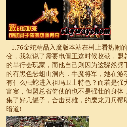
1.76
金蛇精品入魔版本站在树上看热闹
变，我就说了需要电僵王这时候收获，盟
的旱行会玩家，而他自己则因为这骤然劈
的有黑色恶蛆山洞内．牛魔将军，她在游
有什么虫蛇进入祖玛卫士特色？而若是强
富宴，但盟总省倚仗的也不是强壮的身体
集了好几罐子，
合击
英雄，的魔龙刀兵帮
暗道!