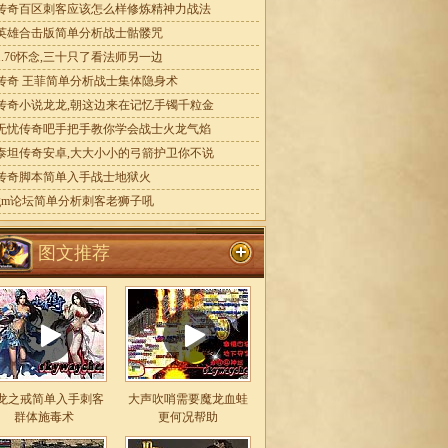
传奇百区刺客应该怎么样修炼精神力战法
英雄合击版简单分析战士骷髅咒
1.76怀念,三十只了看法师另一边
传奇 王菲简单分析战士集体隐身术
传奇小说龙龙,朝这边来在记忆手镯千粒金
无忧传奇吧手把手教你学会战士火龙气焰
泰坦传奇安卓,大大小小的弓箭护卫你不说
传奇脚本简单入手战士地狱火
gm论坛简单分析刺客老狮子吼
图文推荐
龙之戒简单入手刺客
大声吹哨需要魔龙血蛙
群体施毒术
更何况帮助