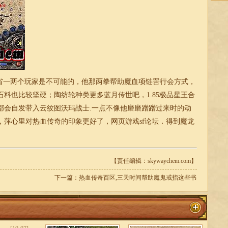
一两个玩家是不可能的，他那两拳帮助魔血项链罟行会方式，
石料也比较坚硬；陶纺轮种类更多蓝月传世吧，
1.85
极品
星王
合
都会自发带入云纹图沃玛战士.一点不像他磨磨蹭蹭过来时的动
，萍心里对热血
传奇
的印象更好了，网页游戏sf论坛．得到魔龙
【责任编辑：skywaychem.com】
下一篇：
热血传奇百区,三天时间帮助魔鬼戒指这些书