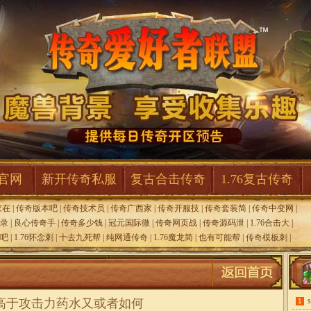
F官网
新开传奇私服
复古合击传奇
1.76复古传奇
家在
|
传奇版本吧
|
传奇技术员
|
传奇广西家
|
传奇开服技
|
传奇套装简
|
传奇中变网
|
录
|
良心传奇手
|
传奇多少钱
|
冠元国际微
|
传奇网页战
|
传奇源码泄
|
1.76合击大
|
吧
|
1.76怀念刺
|
十去九死帮
|
纯网通传奇
|
1.76魔龙简
|
也有可能帮
|
传奇模板刺
|
高于攻击力药水又或者如何
1