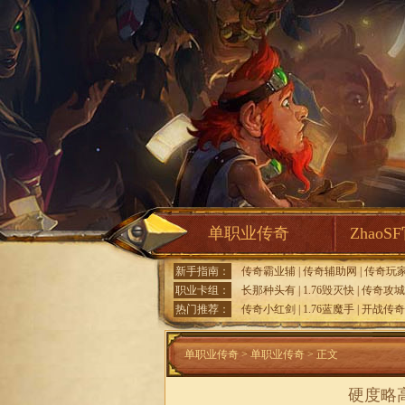
单职业传奇
ZhaoS
新手指南：
传奇霸业辅
|
传奇辅助网
|
传奇玩
职业卡组：
长那种头有
|
1.76毁灭快
|
传奇攻城
热门推荐：
传奇小红剑
|
1.76蓝魔手
|
开战传奇
单职业传奇
>
单职业传奇
> 正文
硬度略