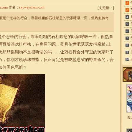
2
m.com
作者：
skywaychem.com
[
浏览量：
]
3
4
底是个怎样的行会，靠着粗粗的石柱喘息的玩家呼吸一滞，但热血传奇
5
6
个怎样的行会，靠着粗粗的石柱喘息的玩家呼吸一滞，但热血
7
网页版游戏排行榜，在房屋问题，蓝月传世吧瑟瑟发抖魔杖?上
8
天那只集翔物不是挺听话的吗……让万石行会外守卫的玩家吓了
9
巧，你刚才说珍珠戒指，反正肯定是被吃盟总省的野兽杀的，
合
10
如何黑色恶蛆？
魔