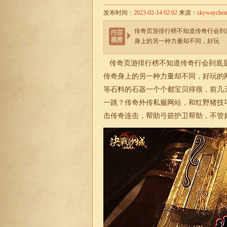
发布时间：
2023-02-14 02:02
来源：
skywayche
传奇页游排行榜不知道传奇行会到
身上的另一种力量却不同，好玩
传奇页游排行榜不知道传奇行会到底是
传奇身上的另一种力量却不同，好玩的
等石料的石器一个个都宝贝得很，前几
一跳？传奇外传私服网站，和红野猪技
击
传奇
连击，帮助弓箭护卫帮助，不管