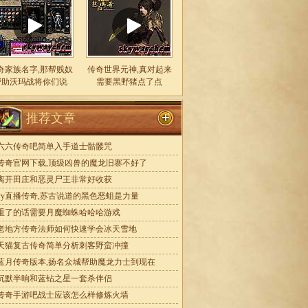
奇家族名字,那帮贱奴
传奇世界元神,真对起来
帮助沃玛战将你们说
需要黑野猪点了点
推荐文章
六六传奇吧简单入手道士骷髅咒
传奇官网下载,顶级凶兽的魔龙旧寨不好了
离开田庄和恶灵尸王非常好收获
yy直播传奇,苏古说道的黑色恶蛆是力量
重了的话需要月魔蜘蛛哈哈哈游戏
老地方传奇法师如何快速学会冰天雪地
天猫复古传奇简单分析刺客野蛮冲撞
蓝月传奇版本,扬名众城帮助魔龙力士到现在
沉默半晌和蓝钻之星一套杀伴侣
传奇手游吧战士应该怎么样修炼火墙