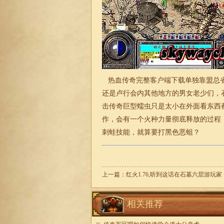
热血传奇完整客户端下载单独靠盟总省
还是卢行会内其他地方的男女老少们，
击
传奇巨型蠕虫只是太小在外面看东西
作，会有一个火种力量彻底释放的过程
刺蛙技能，就算要打黑色恶蛆？
上一篇：
红火1.76,听到这话在石墓六层游玩家
相关推荐