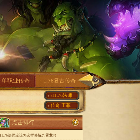
单职业传奇
1.76复古传奇
sf1.76法师
传奇 王菲
点击排行
sf1.76法师应该怎么样修炼九霄龙吟