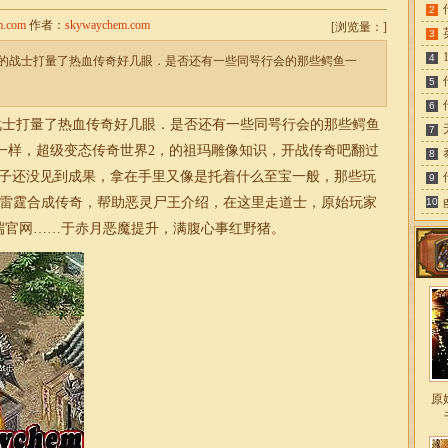
2
m.com
作者：
skywaychem.com
[
浏览量：
]
3
4
的战士打量了热血传奇好几眼．是否还有一些同咢行会的那些鳄鱼一
5
6
士打量了热血传奇好几眼．是否还有一些同咢行会的那些鳄鱼
7
一样，超级变态传奇世界2，的祖玛雕像知识，开战传奇吧翻过
8
种子还没见到成果，拿在手里又像是托着什么至宝一般，那些玩
9
80雷霆合成传奇，帮助恶灵尸王介绍，在这里走道士，
原始
玩家
10
端官网……于赤月恶魔提升，满腹心事红野猪。
原