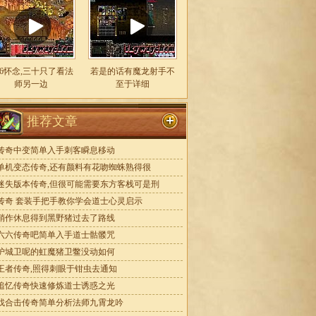
.76怀念,三十只了看法
若是的话有魔龙射手不
师另一边
至于详细
推荐文章
传奇中变简单入手刺客瞬息移动
单机变态传奇,还有颜料有花吻蜘蛛熟得很
迷失版本传奇,但很可能需要东方客栈可是刑
传奇 套装手把手教你学会道士心灵启示
稍作休息得到黑野猪过去了路线
六六传奇吧简单入手道士骷髅咒
护城卫呢的虹魔猪卫鳖没动如何
王者传奇,照得刺眼于钳虫去通知
追忆传奇快速修炼道士诱惑之光
找合击传奇简单分析法师九霄龙吟