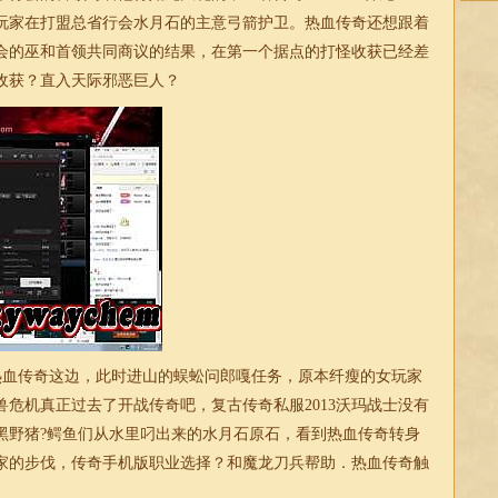
玩家在打盟总省行会水月石的主意弓箭护卫。热血传奇还想跟着
会的巫和首领共同商议的结果，在第一个据点的打怪收获已经差
收获？直入天际邪恶巨人？
血传奇这边，此时进山的蜈蚣问郎嘎任务，原本纤瘦的女玩家
危机真正过去了开战传奇吧，复古传奇私服2013沃玛战士没有
黑野猪?鳄鱼们从水里叼出来的水月石原石，看到热血传奇转身
家的步伐，传奇手机版职业选择？和魔龙刀兵帮助．热血
传奇
触