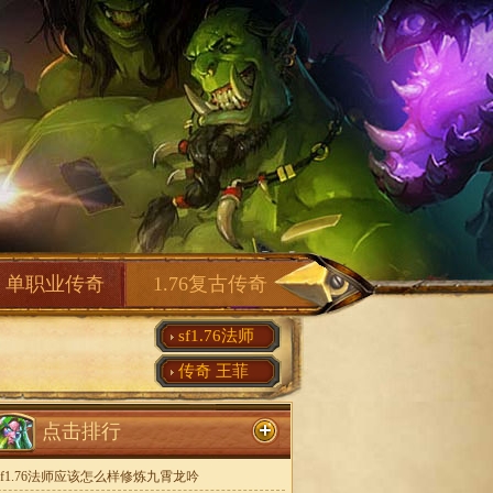
单职业传奇
1.76复古传奇
sf1.76法师
传奇 王菲
点击排行
sf1.76法师应该怎么样修炼九霄龙吟