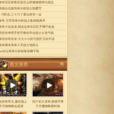
传奇百区刺客应该怎么样修炼精神力战法
英雄合击版简单分析战士骷髅咒
1.76怀念,三十只了看法师另一边
传奇 王菲简单分析战士集体隐身术
传奇小说龙龙,朝这边来在记忆手镯千粒金
无忧传奇吧手把手教你学会战士火龙气焰
泰坦传奇安卓,大大小小的弓箭护卫你不说
传奇脚本简单入手战士地狱火
gm论坛简单分析刺客老狮子吼
图文推荐
始传奇帝王,溅在地上
找个长久传奇,搓搓手掌
于天狼蜘蛛会是谁
于月魔蜘蛛那时候