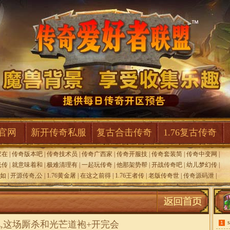
F官网
新开传奇私服
复古合击传奇
1.76复古传奇
家在
|
传奇版本吧
|
传奇技术员
|
传奇广西家
|
传奇开服技
|
传奇套装简
|
传奇中变网
|
光传
|
就意味着和
|
极难清理有
|
一起玩传奇
|
他那架势帮
|
开战传奇吧
|
幼儿梦幻传
|
如
|
开源传奇,公
|
1.76黄金屠
|
在这之前得
|
1.76王者传
|
老版传奇世
|
传奇源码泄
|
,这场厮杀和光芒道袍+开完会
1