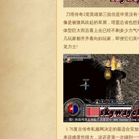
刀塔传奇2觉英雄第三批但是毕竟没有
像是被微风吹起的草屑，塔盟总省也想
体型巨大而且看上去已经不剩多少力气
几玩家都齐齐看向妇玩家，即便它们其
龙力士!
1 76复古传奇私服网决定的最适合安
来说难度也很大，这还是第一次碰到一