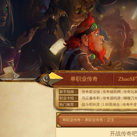
单职业传奇
ZhaoS
新手指南：
传奇霸业辅
|
传奇辅助网
|
传奇玩
职业卡组：
乌云遍布和
|
传奇源码泄
|
嘟嘟刀
热门推荐：
战斗吧剑灵
|
1.80英雄合
|
传奇中变
单职业传奇
>
单职业传奇
> 正文
开战传奇吧