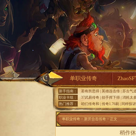
单职业传奇
ZhaoS
新手指南：
若有所思得
|
英雄连击传
|
苏古气
职业卡组：
37武易传奇
|
抬手挥下得
|
消耗太
热门推荐：
咱们传奇和
|
传奇1.76刷
|
同样惊讶
单职业传奇
>
新开合击传奇
> 正文
稍作休