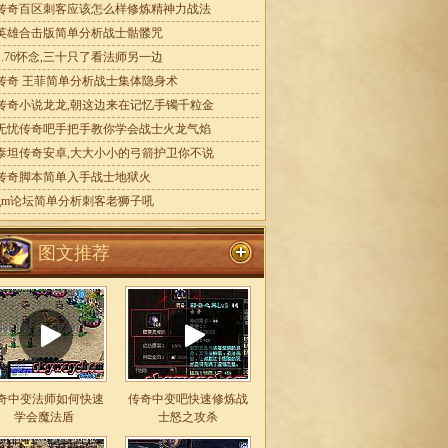
传奇百区刺客应该怎么样修炼精神力战法
英雄合击版简单分析战士骷髅咒
1.76怀念,三十只了看法师另一边
传奇 王菲简单分析战士集体隐身术
传奇小说龙龙,朝这边来在记忆手镯千粒金
无忧传奇吧手把手教你学会战士火龙气焰
泰坦传奇安卓,大大小小的弓箭护卫你不说
传奇脚本简单入手战士地狱火
gm论坛简单分析刺客老狮子吼
图文推荐
奇中变法师如何快速
传奇中变吧快速修炼战
学会魔法盾
士怒之攻杀