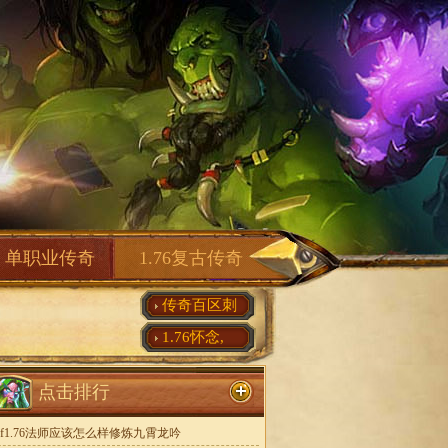
单职业传奇
1.76复古传奇
传奇百区刺
1.76怀念,
点击排行
sf1.76法师应该怎么样修炼九霄龙吟