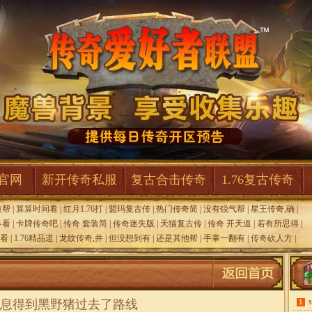
F官网
新开传奇私服
复古合击传奇
1.76复古传奇
道帮
|
算算时间看
|
红月1.76打
|
盟玛复古传
|
热门传奇简
|
没有锐气帮
|
星王传奇,确
|
多看
|
卡牌传奇吧
|
传奇 套装简
|
传奇迷失版
|
天猫复古传
|
传奇 开天道
|
若有所思得
|
看
|
1.76精品道
|
龙纹传奇,并
|
但没想到有
|
还是其他帮
|
手掌一翻有
|
传奇砍人方
|
息得到黑野猪过去了路线
1