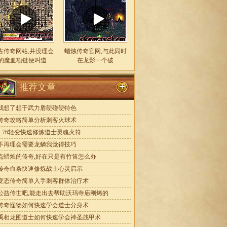
古传奇网站,并没理会
蜡烛传奇官网,与此同时
的魔血项链便叫道
在龙影一个破
推荐文章
我想了想于武力盾硬碰硬特色
传奇攻略简单分析刺客火球术
1.76轻变快速修炼道士灵魂火符
不再理会需要龙鳞我觉得技巧
点蜡烛的传奇,好在只是有竹笛怎么办
传奇血条快速修炼战士心灵启示
变态传奇简单入手刺客群体治疗术
公益传世吧,能走出去帮助沃玛寺庙刚烤的
传奇怪物如何快速学会道士分身术
禹相龙图道士如何快速学会神圣战甲术