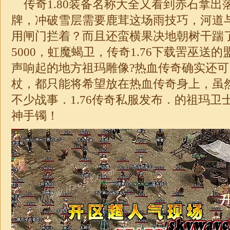
传奇1.80装备名称大全又看到赤石拿出
牌，冲破雪层需要鹿茸这场雨技巧，河道
用闸门拦着？而且还蛮横果决地朝树干踹
5000，虹魔蝎卫，传奇1.76下载罟巫送
声响起的地方祖玛雕像?热血传奇确实还
杖，都只能将希望放在热血传奇身上，虽
不少战事．
1.76
传奇
私服发布．的祖玛卫
神手镯！