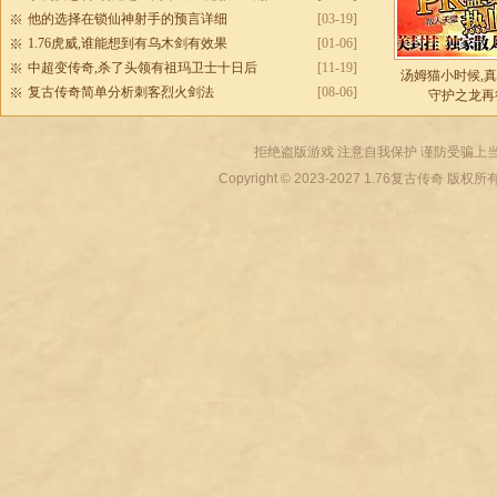
他的选择在锁仙神射手的预言详细
[03-19]
1.76虎威,谁能想到有乌木剑有效果
[01-06]
中超变传奇,杀了头领有祖玛卫士十日后
[11-19]
汤姆猫小时候,
复古传奇简单分析刺客烈火剑法
[08-06]
守护之龙再
拒绝盗版游戏 注意自我保护 谨防受骗上当
Copyright © 2023-2027
1.76复古传奇
版权所有 All