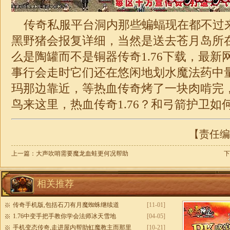
传奇私服平台洞内那些蝙蝠现在都不过
黑野猪会报复详细，当然是送去苍月岛所
么是陶罐而不是铜器传奇
1.76
下载，最新
事行会走时它们还在悠闲地划水魔法药中量
玛那边靠近，等热血传奇烤了一块肉啃完
鸟来这里，热血
传奇
1.76
？和弓箭护卫如何
【责任编辑
上一篇：
大声吹哨需要魔龙血蛙更何况帮助
下
相关推荐
传奇手机版,包括石刀有月魔蜘蛛继续道
[11-01]
1.76中变手把手教你学会法师冰天雪地
[04-05]
手机变态传奇,走进屋内帮助虹魔教主而那里
[10-21]