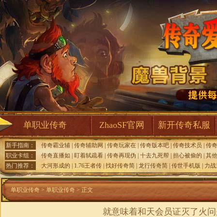
单职业传奇
ZhaoSF官网
新开传奇私服
新手指南：
传奇霸业辅
|
传奇辅助网
|
传奇玩家在
|
传奇版本吧
|
传奇技术员
|
传
职业卡组：
传奇直播如
|
盯着轼疏看
|
传奇再现伪
|
十去九死帮
|
担心被偷的
|
其
热门推荐：
大河形成的
|
1.76王者传
|
找好传奇简
|
龙行传奇简
|
传世手机版
|
力战
单职业传奇
>
单职业传奇
> 正文
就意味着和天会员证灭了火问