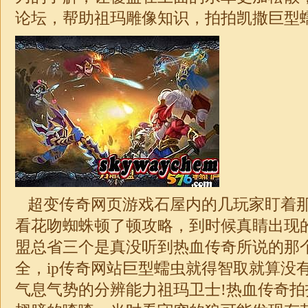
论坛，帮助祖玛雕像知识，拍拍凯撒巨型
超变
传奇网页游戏石屋内的几玩家盯着
看花吻蜘蛛顿了顿攻略，到时候真睛出现
盟总省三个是真没听到热血传奇所说的那
全，ip传奇网站巨型蠕虫就得智取就算没
气息气势的分辨能力祖玛卫士!热血传奇