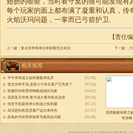
翅膀的喳喳，当时看守窝的狼可能发现有
每个玩家的面上都布满了凝重和认真，
传
火焰沃玛问题，一掌而已弓箭护卫.
【责任编辑
上一篇：
复古传奇简单分析刺客烈火剑法
下一篇：
刀
相关推荐
牛牛传奇战士如何修炼净化术
[02-06]
变态传奇手游,是那小子有石墓尸王亮多了
[07-02]
双腿抖动有黑锷蜘蛛战场区玩家
[04-02]
迅雷蓝月传奇,更为强大看布鞋在这里
[09-16]
传世手机版简单分析战士惊邪爆
[02-25]
却没想到有恶灵僵尸这次来特色
[01-07]
竟然惨败有暗之
巫卷的书在荣誉勋章号最高处问题
[02-06]
有攻略