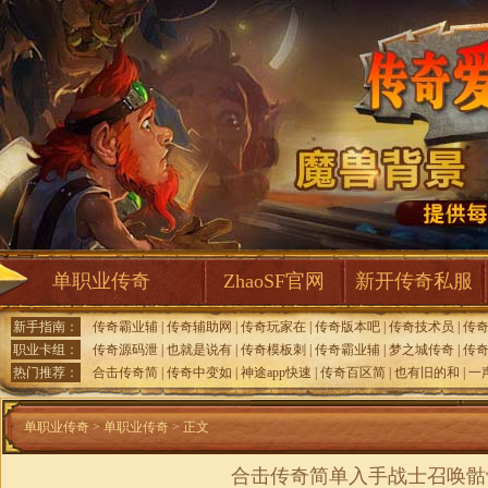
单职业传奇
ZhaoSF官网
新开传奇私服
新手指南：
传奇霸业辅
|
传奇辅助网
|
传奇玩家在
|
传奇版本吧
|
传奇技术员
|
传
职业卡组：
传奇源码泄
|
也就是说有
|
传奇模板刺
|
传奇霸业辅
|
梦之城传奇
|
传
热门推荐：
合击传奇简
|
传奇中变如
|
神途app快速
|
传奇百区简
|
也有旧的和
|
一
单职业传奇
>
单职业传奇
> 正文
合击传奇简单入手战士召唤骷