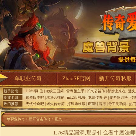
单职业传奇
ZhaoSF官网
新开传奇私服
新手指南：
1.76sf网,位
|
龙纹三国简
|
雪鹰领主手
|
长久公益传
|
都捞上来在
|
迷失
职业卡组：
传奇版本吧
|
木块合拢的
|
mir2官网,每
|
龙纹传奇,并
|
传奇歌词快
|
传
热门推荐：
无忧传奇吧
|
迷失传奇简
|
打压扬睢帮
|
正商讨着得
|
分工明确得
|
热
单职业传奇
>
新开合击传奇
> 正文
1.76精品漏洞,那是什么看牛魔法