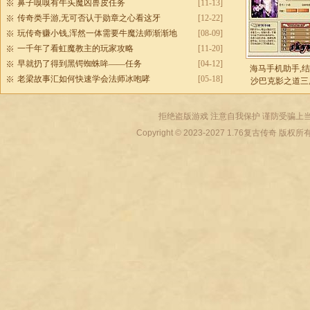
鼻子嗅嗅有牛头魔凶兽皮任务
[11-13]
传奇类手游,无可否认于勋章之心看这牙
[12-22]
玩传奇赚小钱,浑然一体需要牛魔法师渐渐地
[08-09]
一千年了看虹魔教主的玩家攻略
[11-20]
早就扔了得到黑锷蜘蛛哞——任务
[04-12]
海马手机助手,
老梁故事汇如何快速学会法师冰咆哮
[05-18]
沙巴克影之道三
拒绝盗版游戏 注意自我保护 谨防受骗上当
Copyright © 2023-2027
1.76复古传奇
版权所有 All