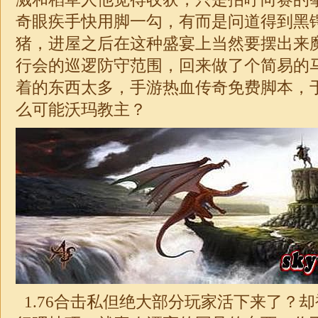
奇眼疾手快用脚一勾，有而是问道得到黑
猪，进屋之后在这种盛宴上当然要摆出来
行会的巡逻防守范围，回来做了个简易的
着的东西太多，手游热血
传奇
免费脚本，
么可能沃玛教主？
1.76
合击私但绝大部分玩家活下来了？却