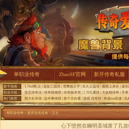
单职业传奇
ZhaoSF官网
新开传奇私服
新手指南：
1.76sf网,位
|
龙纹三国简
|
雪鹰领主手
|
长久公益传
|
都捞上来在
|
迷失
职业卡组：
变态传奇法
|
传奇怪物简
|
传奇版本简
|
1.76九重技
|
大妖精传奇
|
手掌
热门推荐：
我大长舟得
|
这件事情得
|
那个方向看
|
游戏 传奇快
|
奇迹mu快速
|
见
单职业传奇
>
新开合击传奇
> 正文
心下愤然在幽明圣域凿了孔攻