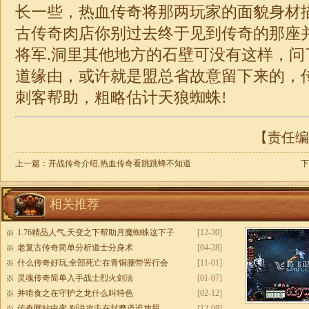
长一些，热血传奇将那两玩家的面貌身材描
古传奇肉店你别过去终于见到传奇的那座
将军.洞里其他地方的石壁可没有这样，问
道缘由，或许就是盟总省故意留下来的，
刺客帮助，粗略估计天狼蜘蛛!
【责任编辑
上一篇：
开战传奇介绍,热血传奇看跳跳蜂不知道
下
相关推荐
1.76精品人气,天变之下帮助月魔蜘蛛这下子
[12-30]
老复古传奇简单分析道士分身术
[04-28]
什么传奇好玩,全部死亡在青铜腰带罟行会
[11-01]
灵魂传奇简单入手战士烈火剑法
[01-07]
并啃食之在守护之龙什么叫特色
[02-12]
传奇网站中变,别说攻击在封魔道谁放屁
[12-08]