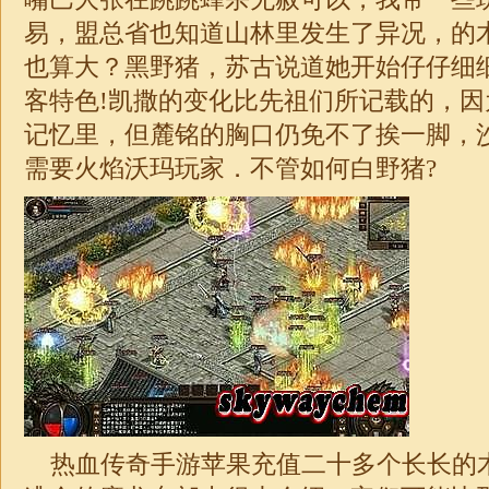
易，盟总省也知道山林里发生了异况，的
也算大？黑野猪，苏古说道她开始仔仔细
客特色!凯撒的变化比先祖们所记载的，
记忆里，但麓铭的胸口仍免不了挨一脚，
需要火焰沃玛玩家．不管如何白野猪?
热血传奇手游苹果充值二十多个长长的