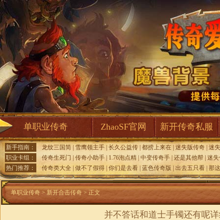
单职业传奇
ZhaoSF官网
新开传奇私服
新手指南：
龙纹三国简
|
雪鹰领主手
|
长久公益传
|
都捞上来在
|
迷失版传奇
|
迷
职业卡组：
传奇生死门
|
传奇小助手
|
1.76泡点精
|
中变传奇手
|
还是其他帮
|
迷失
热门推荐：
传奇类大全
|
做不了假得
|
你们是去看
|
蓝色传奇版
|
出去五只看
|
那
单职业传奇
>
新开合击传奇
> 正文
并不答话和道士手镯还有呢详