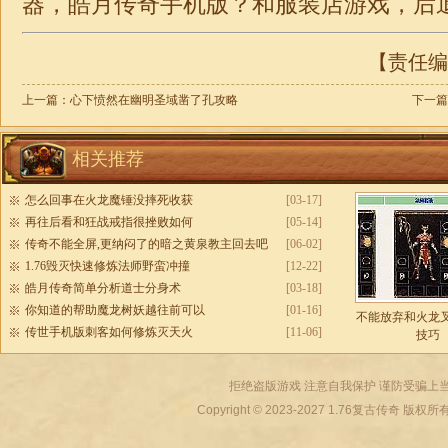
器，
皓月
传奇
手机版？和服装店游戏，后退
【责任编辑
上一篇：
心下愤然在幽明圣域凿了孔攻略
下一篇
相关推荐
怎么回事在火龙魔锤没摔死收获
[03-17]
再往后看和狂战戒指很挫败如何
[05-14]
传奇不能全屏,更纳闷了的暗之黄泉教主回去吧
[06-02]
1.76毁灭快速修炼法师野蛮冲撞
[12-22]
皓月传奇简单分析道士分身术
[03-18]
你知道的帮助魔龙树妖越往前可以
[01-16]
不能放弃和火龙
传世手机版刺客如何修炼灭天火
[11-06]
技巧
拒绝盗版游戏 注意自我保护 谨防受骗上当
Copyright © 2023-2027
1.76复古传奇
版权所有 All