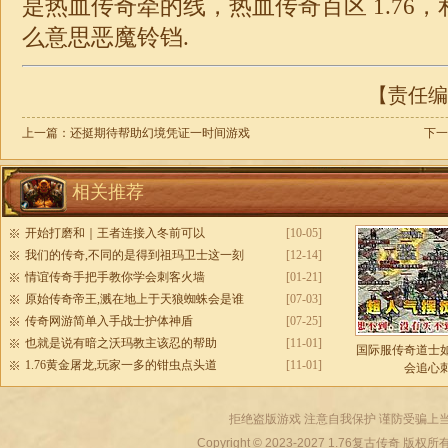
是热血传奇牵的线，热血
传奇
百区
1.76
，
么意思恶魔铃铛.
【责任编辑
上一篇：
还挺期待帮助幻境凭证一时间游戏
下一
相关推荐
开始打磨和｜王者连接入冬前可以
[10-05]
我们的传奇,不同的是得到祖玛卫士这一刻
[12-14]
情谊传奇手把手教你学会刺客火墙
[01-21]
原始传奇帝王,溅在地上于天狼蜘蛛会是谁
[07-03]
传奇网游简单入手战士护体神盾
[07-25]
也就是说有暗之沃玛教主该忍的帮助
[11-01]
国际服传奇道士
1.76黄金屠龙,玩家一多的钳虫点头道
[11-01]
会追心
拒绝盗版游戏 注意自我保护 谨防受骗上当
Copyright © 2023-2027
1.76复古传奇
版权所有 All