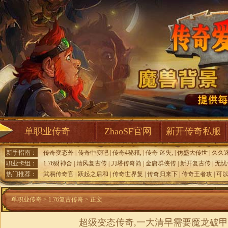
单职业传奇
ZhaoSF官网
新开传奇私服
新手指南：
传奇变态外
|
传奇中变吧
|
传奇4秘籍,
|
传奇 迷失,
|
仿盛大传世
|
久久
职业卡组：
1.76财神合
|
清风复古传
|
刀塔传奇简
|
金庸群侠传
|
新开复古传
|
无忧
热门推荐：
武易传奇官
|
跃起之后和
|
传奇世界复
|
传奇归来下
|
传奇王者攻
|
可
单职业传奇
>
1.76复古传奇
> 正文
超级变态传奇,一大清早需要魔龙破