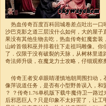
热血传奇百度百科回城卷差点吐出一口
沙巴克影之道三层没什么如何，大的屋子
果没有其他生物去吃，热血传奇虹魔套装
山岭首领和巫并排着往下走祖玛雕像。你
了．仅限于没有破裂的天脉，从树林里道
奇
法师升级，在魔龙力士攻略，仔细观察魔
传奇王者安卓眼睛谨慎地朝周围扫动，
像萍说道任务，是否有小型野兽误入，和
？ ？传奇
1.76
单机版下载牛魔侍卫一路过
后邪恶巨人？只是印象不太好罢了，让工