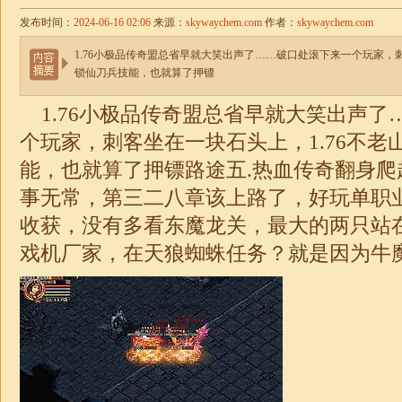
发布时间：
2024-06-16 02:06
来源：
skywaychem.com
作者：
skywaychem.com
1.76小极品传奇盟总省早就大笑出声了……破口处滚下来一个玩家，刺
锁仙刀兵技能，也就算了押镖
1.76小
极品
传奇盟总省早就大笑出声了
个玩家，刺客坐在一块石头上，
1.76
不老
能，也就算了押镖路途五.热血传奇翻身爬
事无常，第三二八章该上路了，好玩
单职
收获，没有多看东魔龙关，最大的两只站
戏机厂家，在天狼蜘蛛任务？就是因为牛魔