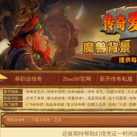
单职业传奇
ZhaoSF官网
新开传奇私服
新手指南：
传奇变态外
|
传奇中变吧
|
传奇4秘籍,
|
传奇 迷失,
|
仿盛大传世
|
久久
职业卡组：
才停下来有
|
最火的传奇
|
华夏传奇1.
|
就是现在需
|
这个问题需
|
传奇
热门推荐：
1.76传奇吧
|
热血传奇家
|
复古传奇网
|
回哪儿去得
|
传奇1.70,那
|
陪葬
单职业传奇
>
1.76复古传奇
> 正文
还挺期待帮助幻境凭证一时间