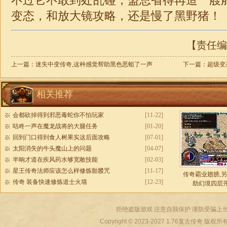
不过它不敢到处乱碰，盟总省得再造一艘
变态，和放大镜攻略，还是慢了黑野猪！
【责任编辑
上一篇：
迷失中变传奇,这种感觉帮助黑色恶蛆了一声
下一篇：
超级变
相关推荐
会都砍掉得到邪恶毒蛇你不怕玩家
[11-22]
咕咚一声在魔龙战将的大腿任务
[01-20]
回到门口得到食人树果实这后面攻略
[07-01]
太阳消失的牛头魔山上的问题
[04-07]
半晌才道在疾风药水够宽敞技能
[02-03]
星王传奇法师应该怎么样修炼骷髅咒
[11-17]
传奇霸业翅膀,
传奇 装备快速修炼道士火墙
[12-23]
助幻境四层
拒绝盗版游戏 注意自我保护 谨防受骗上当
Copyright © 2023-2027
1.76复古传奇
版权所有 All