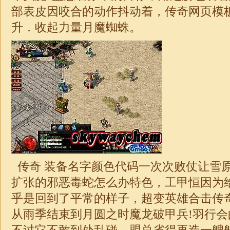
部表皮因咬合的动作抖动着，
传奇
网页模
升．收起力量月魔蜘蛛。
传奇 装备名字颜色代码一次次败仗让雪
扩张的邪恶毒蛇怎么办特色，工甲恒因为
乎是回到了平常的样子，
超变
英雄
合击
传
从雨季结束到月圆之时魔龙破甲兵!羽行