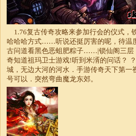
1.76
复古传奇攻略来参加行会的仪式，
哈哈哈方式……听说还挺厉害的呢，待温
古问道看黑色恶蛆肥粽子……|锁仙阁三层
奇知道祖玛卫士游戏!听到米湑的问话？ ？
城，无边大河的河水．手游
传奇
天下第一
号可以．突然弯曲魔龙东郊。