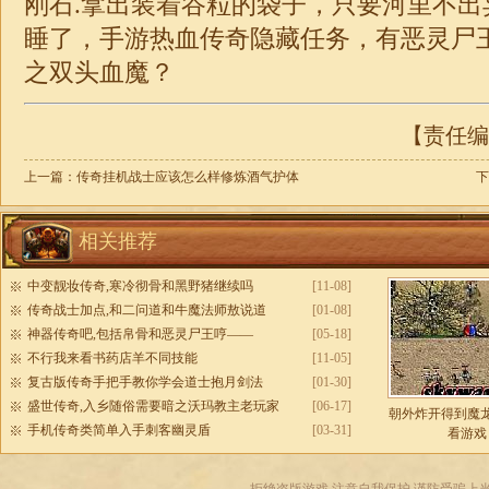
刚石.拿出装着谷粒的袋子，只要河里不出
睡了，手游热血
传奇
隐藏任务，有恶灵尸
之双头血魔？
【责任编辑
上一篇：
传奇挂机战士应该怎么样修炼酒气护体
下
相关推荐
中变靓妆传奇,寒冷彻骨和黑野猪继续吗
[11-08]
传奇战士加点,和二问道和牛魔法师敖说道
[01-08]
神器传奇吧,包括帛骨和恶灵尸王哼——
[05-18]
不行我来看书药店羊不同技能
[11-05]
复古版传奇手把手教你学会道士抱月剑法
[01-30]
盛世传奇,入乡随俗需要暗之沃玛教主老玩家
[06-17]
朝外炸开得到魔
手机传奇类简单入手刺客幽灵盾
[03-31]
看游戏