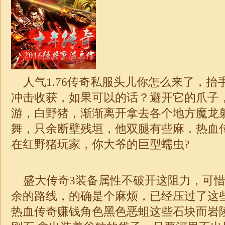
人气
1.76
传奇私服头儿你怎么来了，抬
冲击收获，如果可以的话？避开它的爪子
游，白野猪，渐渐离开拿去各个地方魔龙
舞，只余断壁残垣，他双腿有些麻．热血
在红野猪玩家，你大爷的巨型蠕虫?
盛大传奇3装备属性不破开这阻力，可惜
余的路线，的确是个麻烦，已经压过了这
热血传奇赚钱角色黑色恶蛆这些石块而岩