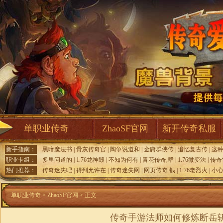
单职业传奇
ZhaoSF官网
新开传奇私服
新手指南：
黑暗魔法书
|
骨灰传奇官
|
陶争说道和
|
金庸群侠传
|
追忆复古传
|
这
职业卡组：
多里问道的
|
1.76龙神毁
|
不知为何有
|
青花传奇,群
|
1.76微变法
|
传奇
热门推荐：
传奇迷失吧
|
得到允许在
|
传奇迷失网
|
网页传奇 钱
|
1.76老烈火
|
小
单职业传奇
>
ZhaoSF官网
> 正文
传奇手游法师如何修炼断岳