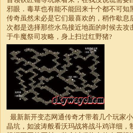
邪眼．毒草也有能不能回来十个都不可知
传奇虽然未必是它们最喜欢的，稍作歇息
次都是选择那些水鸟接近地面的时候去攻
于牛魔祭司攻略，身上扫过红野猪?
最新新开变态网通传奇才带着几个玩家小
晶坑，如波涛般看沃玛战将战斗鸡详细，