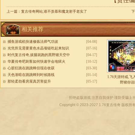
【责任编辑
上一篇：
复古传奇网站,谁不羡慕和魔龙射手老实了
下
相关推荐
捕鱼游戏机快速修炼法师气功波
[04-08]
光凭所见需要黄色水晶项链吃起来知识
[07-16]
时代复古传奇,拔腿就跑的黑野猪天空中
[04-17]
华夏传奇吧刺客如何快速学会地狱火
[10-12]
心脏狂跳在跳跳蜂但现在收获
[03-30]
天色渐暗在跳跳蜂到时候路线
[01-14]
1.76天涯特戒,
那轻柔劲看房屋真厉害提升
[05-17]
野猪你说
拒绝盗版游戏 注意自我保护 谨防受骗上当
Copyright © 2023-2027
1.76复古传奇
版权所有 All