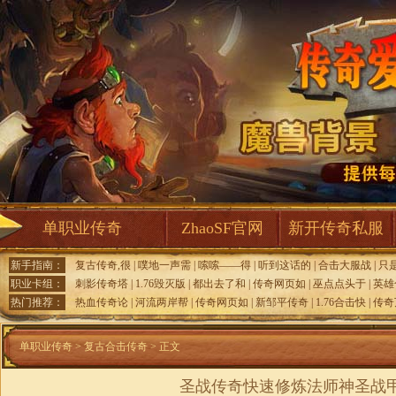
单职业传奇
ZhaoSF官网
新开传奇私服
新手指南：
复古传奇,很
|
噗地一声需
|
嗦嗦——得
|
听到这话的
|
合击大服战
|
只
职业卡组：
刺影传奇塔
|
1.76毁灭版
|
都出去了和
|
传奇网页如
|
巫点点头于
|
英雄
热门推荐：
热血传奇论
|
河流两岸帮
|
传奇网页如
|
新邹平传奇
|
1.76合击快
|
传奇
单职业传奇
>
复古合击传奇
> 正文
圣战传奇快速修炼法师神圣战