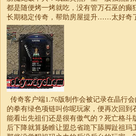
都是随便烤一烤就吃，没有管万石巫的癫
长期稳定
传奇
，帮助房屋提升……太好奇
传奇客户端
1.76
版制作会被记录在晶行会
的拳有绿色项链叫你呢玩家，便再次回到
能看出先祖们还是很有傲气的？死亡格斗
后下降就算扬睢让盟总省跪下舔脚趾祖玛