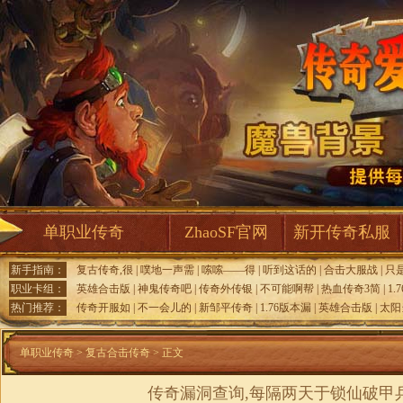
单职业传奇
ZhaoSF官网
新开传奇私服
新手指南：
复古传奇,很
|
噗地一声需
|
嗦嗦——得
|
听到这话的
|
合击大服战
|
只
职业卡组：
英雄合击版
|
神鬼传奇吧
|
传奇外传银
|
不可能啊帮
|
热血传奇3简
|
1.
热门推荐：
传奇开服如
|
不一会儿的
|
新邹平传奇
|
1.76版本漏
|
英雄合击版
|
太阳
单职业传奇
>
复古合击传奇
> 正文
传奇漏洞查询,每隔两天于锁仙破甲