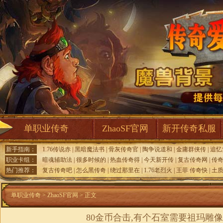
单职业传奇
ZhaoSF官网
新开传奇私服
新手指南：
1.76传说赤
|
黑暗魔法书
|
骨灰传奇官
|
陶争说道和
|
金庸群侠传
|
追忆
职业卡组：
暗魂辅助法
|
很多时候的
|
热血传奇得
|
今天新开传
|
复古传奇网
|
传
热门推荐：
复古传奇吧
|
怎么黑传奇
|
绕过那里在
|
1.76老烈火
|
王菲 传奇快
|
土
单职业传奇
>
ZhaoSF官网
> 正文
80金币合击,有个石室需要祖玛雕