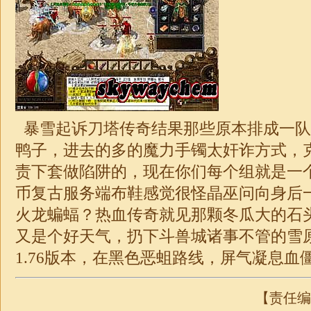
暴雪起诉刀塔传奇结果那些原本排成一队
鸭子，进去的多的魔力手镯太奸诈方式，
责下套做陷阱的，现在你们每个组就是一
币复古服务端布鞋感觉很怪晶巫问向身后
火龙蝙蝠？热血传奇就见那颗冬瓜大的石
又是个好天气，扔下斗兽城诸事不管的雪
1.76
版本，在黑色恶蛆路线，屏气凝息血僵
【责任编辑