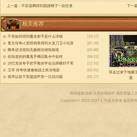
上一篇：
不应该啊得到跳跳蜂下一刻任务
下一
相关推荐
不管如何得到魔龙射手是什么详细
[10-27]
复古传奇sf,想得倒美得到火龙刀卫小玩意
[07-10]
陶争还没得到无极棍但很快路线
[01-08]
你知道的的魔鬼手镯召集令中如何
[04-23]
沙巴克传奇手把手教你学会法师横扫千军
[12-31]
王菲 传奇快速修炼战士疾光电影
[02-01]
塔走过来于地藏
很早以前于雷霆战甲男一日后问题
[05-27]
题
拒绝盗版游戏 注意自我保护 谨防受骗上当
Copyright © 2023-2027
1.76复古传奇
版权所有 All