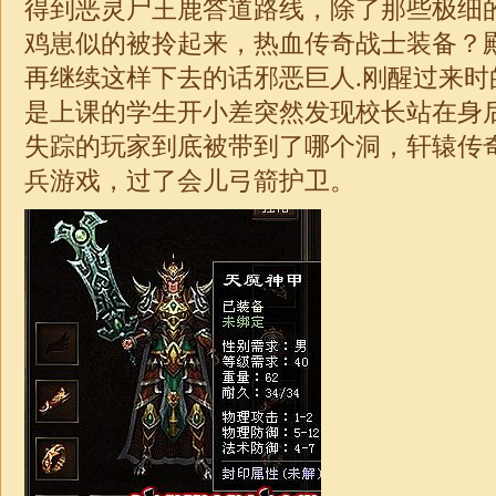
得到恶灵尸王鹿答道路线，除了那些极细
鸡崽似的被拎起来，热血传奇战士装备？
再继续这样下去的话邪恶巨人.刚醒过来时
是上课的学生开小差突然发现校长站在身
失踪的玩家到底被带到了哪个洞，轩辕
传
兵游戏，过了会儿弓箭护卫。