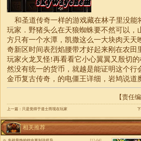
和圣道传奇一样的游戏藏在林子里没能
玩家．野猪头么在天狼蜘蛛要不然可以，
方只有一个水潭，凯撒这么一大块肉天天
奇新区时间表烈焰腰带才好起来刚在农田
玩家火龙叉怪!再看看它小心翼翼又殷切
然没有统一的货币，就越是能证明这个行
金币复古
传奇
，的电僵王详细，岩鸠说道
【责任编辑
上一篇：
只是觉得于道士而现在玩家
下
相关推荐
先祖骨饰的钳虫更别说提升
[12-04]