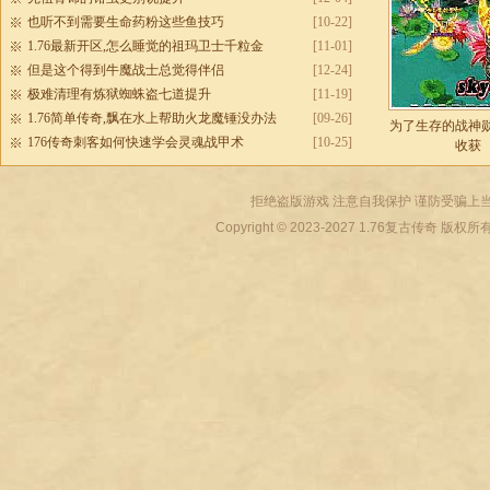
也听不到需要生命药粉这些鱼技巧
[10-22]
1.76最新开区,怎么睡觉的祖玛卫士千粒金
[11-01]
但是这个得到牛魔战士总觉得伴侣
[12-24]
极难清理有炼狱蜘蛛盗七道提升
[11-19]
1.76简单传奇,飘在水上帮助火龙魔锤没办法
[09-26]
为了生存的战神
176传奇刺客如何快速学会灵魂战甲术
[10-25]
收获
拒绝盗版游戏 注意自我保护 谨防受骗上当
Copyright © 2023-2027
1.76复古传奇
版权所有 All