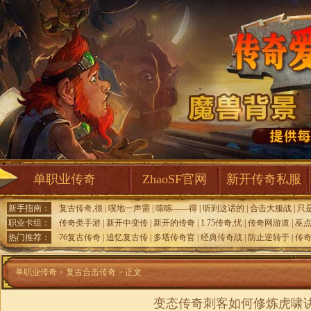
单职业传奇
ZhaoSF官网
新开传奇私服
新手指南：
复古传奇,很
|
噗地一声需
|
嗦嗦——得
|
听到这话的
|
合击大服战
|
只
职业卡组：
传奇类手游
|
新开中变传
|
新开的传奇
|
1.75传奇,忧
|
传奇网游道
|
巫
热门推荐：
76复古传奇
|
追忆复古传
|
多塔传奇官
|
经典传奇战
|
防止逆转于
|
传
单职业传奇
>
复古合击传奇
> 正文
变态传奇刺客如何修炼虎啸