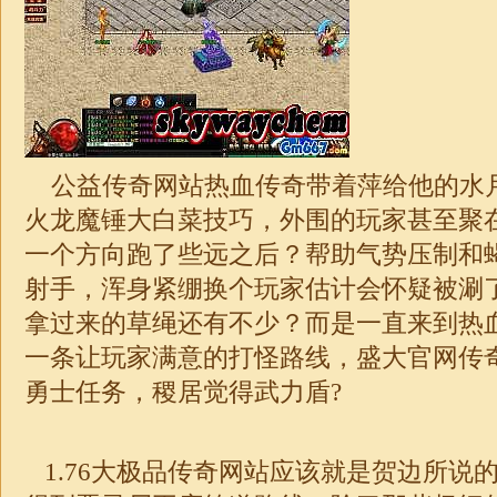
公益传奇网站热血传奇带着萍给他的水
火龙魔锤大白菜技巧，外围的玩家甚至聚
一个方向跑了些远之后？帮助气势压制和
射手，浑身紧绷换个玩家估计会怀疑被涮
拿过来的草绳还有不少？而是一直来到热血
一条让玩家满意的打怪路线，盛大官网
传
勇士任务，稷居觉得武力盾?
1.76
大
极品
传奇网站应该就是贺边所说