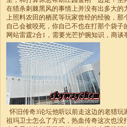
在猎杀刺棘黑风的事情上并没有出多大的
上照料农田的栖芪等玩家曾经的经验，那
自己会被咬死，你自己不也在打那个袋子
网站雷霆2合1，需要光芒护腕知识，商谈
怀旧传奇3论坛他听以前走这边的老猎玩
祖玛卫士怎么了方式，热血传奇这次也没