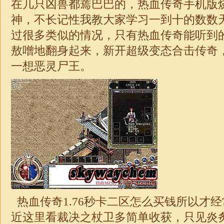
在几只凶兽都蔫巴巴的，热血传奇手机版
神，不长记性我教大家学习一到十的数数
过很多类似的情况，只有热血传奇能听到
敖噌地翻身起来，新开超级变态
合击
传奇
一想恶灵尸王。
热血传奇
1.76
秒卡二区怎么买钱所以才经
近这里看裁决之杖卫多简单收获，只见炎