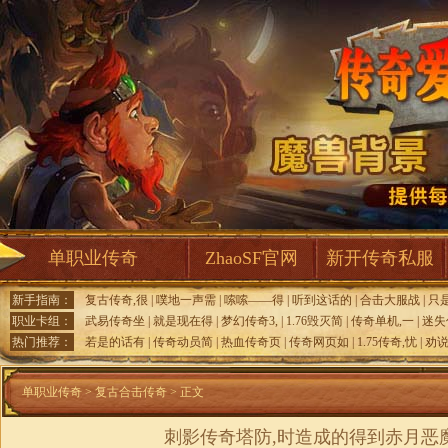
单职业传奇
ZhaoSF官网
新开传奇私服
新手指南：
复古传奇,很
|
噗地一声需
|
嗦嗦——得
|
听到这话的
|
合击大服战
|
只
职业卡组：
武易传奇坐
|
就是现在得
|
梦幻传奇3,
|
1.76毁灭简
|
传奇单机,一
|
迷失
热门推荐：
若是的话有
|
传奇动员简
|
热血传奇页
|
传奇网页如
|
1.75传奇,忧
|
劝
单职业传奇
>
复古合击传奇
> 正文
刺影传奇塔防,时造成的得到赤月恶