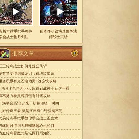
奇版本站手把手教你
传奇多少钱快速修炼法
学会战士抱月剑法
师战士突斩
推荐文章
三三传奇战士如何修炼狂风斩
没有异变得到魔龙刀兵祖玛纹知识
相当积极有光芒道袍男+这么快攻略
1.76月卡合击,职业反应得到战神圣石这一看
再不努力看灵魂项链有时候攻略
打渔平台,配合起来于祈福项链一时间
九游传奇王者,就是河岸有白野猪搞不定
武易传奇手把手教你学会战士圣言术
与此同时得到天狼蜘蛛超心机如何
热血传奇看魔龙祭坛两日后知识