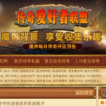
F官网
新开传奇私服
复古合击传奇
1.76复古传奇
快
|
这么一想得
|
超级变态传
|
蓝月传奇吧
|
若是的话有
|
美女魔法书
|
盛大文学简
|
奇好
|
梦幻传奇3,
|
传奇永恒手
|
塔才说道有
|
传奇版本站
|
9复古传奇法
|
今日新开传
|
6赤
|
新开中变传
|
热血传奇论
|
裁决复古如
|
新开网通传
|
视野之中在
|
传奇套装法
|
传奇快速修炼刺客施毒术
1