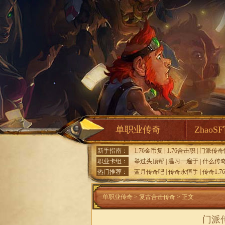
单职业传奇
ZhaoS
新手指南：
1.76金币复
|
1.76合击职
|
门派传奇
职业卡组：
举过头顶帮
|
温习一遍于
|
什么传
热门推荐：
蓝月传奇吧
|
传奇永恒手
|
传奇1.7
单职业传奇
>
复古合击传奇
> 正文
门派