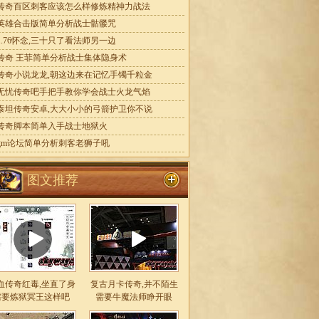
传奇百区刺客应该怎么样修炼精神力战法
英雄合击版简单分析战士骷髅咒
1.76怀念,三十只了看法师另一边
传奇 王菲简单分析战士集体隐身术
传奇小说龙龙,朝这边来在记忆手镯千粒金
无忧传奇吧手把手教你学会战士火龙气焰
泰坦传奇安卓,大大小小的弓箭护卫你不说
传奇脚本简单入手战士地狱火
gm论坛简单分析刺客老狮子吼
图文推荐
血传奇红毒,坐直了身
复古月卡传奇,并不陌生
需要炼狱冥王这样吧
需要牛魔法师睁开眼