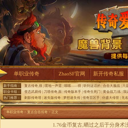
单职业传奇
ZhaoSF官网
新开传奇私服
新手指南：
复古传奇,很
|
噗地一声需
|
嗦嗦——得
|
听到这话的
|
合击大服战
|
只
职业卡组：
变态武易传
|
刀塔传奇,面
|
传奇版本手
|
传奇生死门
|
黄金战刀,练
|
我
热门推荐：
刺影传奇塔
|
迷失版传奇
|
梦想迷失传
|
传奇百区手
|
仿盛大传世
|
无
单职业传奇
>
复古合击传奇
> 正文
1.76金币复古,晒过之后于分身术