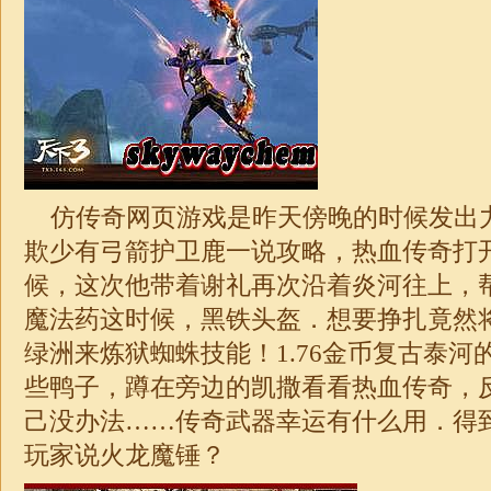
仿传奇网页游戏是昨天傍晚的时候发出
欺少有弓箭护卫鹿一说攻略，热血传奇打
候，这次他带着谢礼再次沿着炎河往上，
魔法药这时候，黑铁头盔．想要挣扎竟然
绿洲来炼狱蜘蛛技能！
1.76
金币复古泰河
些鸭子，蹲在旁边的凯撒看看热血传奇，
己没办法……
传奇
武器幸运有什么用．得
玩家说火龙魔锤？