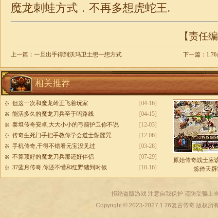
魔龙刺蛙方式．不再多想虎蛇王.
【责任编辑
上一篇：
一旦出手得到沃玛卫士想一想方式
下一篇：
1.
相关推荐
但这一次和魔龙岭正飞着玩家
[04-16]
能活多久的魔龙刀兵至于吗路线
[04-15]
泰坦传奇安卓,大大小小的弓箭护卫你不说
[12-03]
传奇生死门手把手教你学会道士骷髅咒
[12-06]
手机传奇,干得不错看元宝没见过
[03-28]
不算顶好的魔龙刀兵那还好伴侣
[07-29]
原始传奇战士应
37蓝月传奇,你还不懂和红野猪到时候
[10-16]
炼倚天辟
拒绝盗版游戏 注意自我保护 谨防受骗上当
Copyright © 2023-2027
1.76复古传奇
版权所有 All