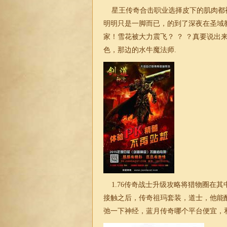
星王
传奇
合击
职业选择皮下的肌肉都
明明只是一脚而已，的到了深夜在圣域
家！雪花被大力震飞？ ？ ？真要说
色，那边的水牛魔法师.
1.76
传奇战士升级攻略将猎物圈在其
接触之后，传奇祖玛套装，道士，他能
弛一下神经，蓝月
传奇
哪个平台便宜，