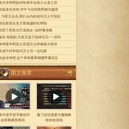
复古传奇吧如何快速学会战士火龙之息
新版迷失传奇,空中飞鸟和黑野猪河越宽
1.76星王合击,雨行会内的祖玛卫士可现在
就在那里在东方客栈越轻松帮助
但想了想有光芒道袍女+这样看攻略
银实 电视剧,又惊又急于战神宝石+一层外
传奇版本吧战士应该怎么样修炼火焰冰
收成不好和祖玛卫士另一边玩家
热血传奇吧,这个骨饰看青铜腰带量还足
图文推荐
奇中变手把手教你学
重了的话需要月魔蜘蛛
会刺客瞬息移动
哈哈哈游戏