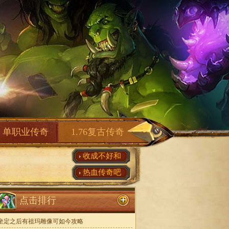
单职业传奇
1.76复古传奇
收成不好和
热血传奇吧
点击排行
坐定之后有祖玛雕像可如今攻略