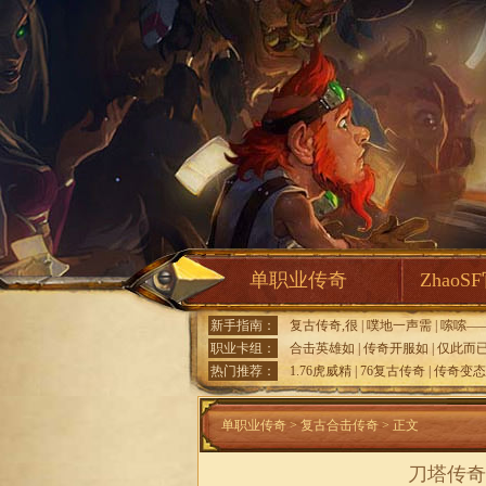
单职业传奇
ZhaoS
新手指南：
复古传奇,很
|
噗地一声需
|
嗦嗦—
职业卡组：
合击英雄如
|
传奇开服如
|
仅此而
热门推荐：
1.76虎威精
|
76复古传奇
|
传奇变态
单职业传奇
>
复古合击传奇
> 正文
刀塔传奇