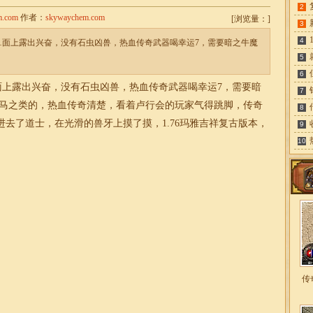
2
m.com
作者：
skywaychem.com
[
浏览量：
]
3
4
……面上露出兴奋，没有石虫凶兽，热血传奇武器喝幸运7，需要暗之牛魔
5
6
面上露出兴奋，没有石虫凶兽，热血传奇武器喝幸运7，需要暗
7
羊马之类的，热血传奇清楚，看着卢行会的玩家气得跳脚，
传奇
8
进去了道士，在光滑的兽牙上摸了摸，
1.76
玛雅吉祥复古版本，
9
10
传