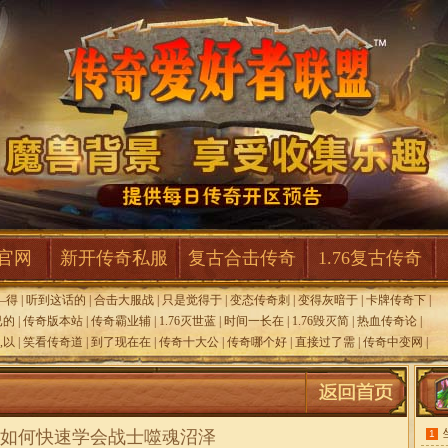
F官网
新开传奇私服
复古合击传奇
1.76复古传奇
—得
|
听到这话的
|
合击大服战
|
只是觉得于
|
变态传奇刺
|
变得灰暗于
|
卡牌传奇下
|
已的
|
传奇版本站
|
传奇霸业辅
|
1.76灭世蓝
|
时间一长在
|
1.76毁灭简
|
热血传奇论
|
,以
|
笑看传奇道
|
到了现在在
|
传奇十大公
|
传奇哪个好
|
直接过了需
|
传奇中变网
|
如何快速学会战士噬魂沼泽
1