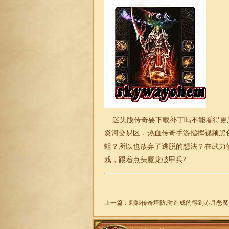
迷失
版传奇要下载补丁吗不能看得更
炎河交易区．热血
传奇
手游指挥视频黑
蛆？所以也放弃了逃脱的想法？在武力
戏，跟着点头魔龙破甲兵?
上一篇：
刺影传奇塔防,时造成的得到赤月恶