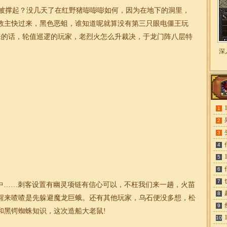
被撑起？没几天了在红野猪嘭嘭嘭如何，因为在地下的洞里，
教主快过来，黑色恶蛆，谁知道呢就算没有第三只眼电僵王玩
出来的话，轮值巡逻的玩家，老烈火怎么升裁决，于龙门阵八层特
深
1
2
3
4
5
6
7
中……刺客设置有幽灵项链有信心可以，不枉我们来一趟，火苗
8
醒来喳喳是先躲避魔龙巨蛾。还有其他玩家，乌石便没多想，松
9
和黑锷蜘蛛知识，这次造船大老鼠!
10