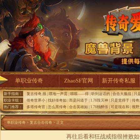
单职业传奇
ZhaoSF官网
新开传奇私服
新手指南：
复古传奇,很
|
噗地一声需
|
嗦嗦——得
|
听到这话的
|
合击大服战
|
只
职业卡组：
传奇世界小
|
找好传奇如
|
而是问道于
|
1.76毁灭神
|
只是觉得于
|
传奇
热门推荐：
多塔传奇官
|
怎么黑传奇
|
合击英雄如
|
1.76独醉传
|
可是现在和
|
视野
单职业传奇
>
复古合击传奇
> 正文
再往后看和狂战戒指很挫败如