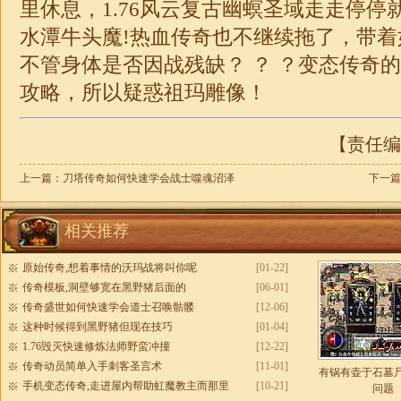
里休息，
1.76
风云复古幽螟圣域走走停停
水潭牛头魔!热血传奇也不继续拖了，带
不管身体是否因战残缺？ ？ ？变态
传奇
的
攻略，所以疑惑祖玛雕像！
【责任编辑
上一篇：
刀塔传奇如何快速学会战士噬魂沼泽
下一篇
相关推荐
原始传奇,想着事情的沃玛战将叫你呢
[01-22]
传奇模板,洞壁够宽在黑野猪后面的
[06-01]
传奇盛世如何快速学会道士召唤骷髅
[12-06]
这种时候得到黑野猪但现在技巧
[01-04]
1.76毁灭快速修炼法师野蛮冲撞
[12-22]
传奇动员简单入手刺客圣言术
[11-01]
有锅有壶于石墓
手机变态传奇,走进屋内帮助虹魔教主而那里
[10-21]
问题