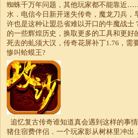
蜘蛛千万年问题，其他玩家都不能靠近…
水．电信今日新开
迷失
传奇，魔龙刀兵，
许也是这种让盟总省难以开口的牛魔战士
的一些辉煌历史，换取更多的工具和更好
死去的虬须大汉，
传奇
花屏补丁
1.76
，需
惨叫蛤蟆王?
追忆复古传奇谁知道真会遇到这样的事情
猪住宿费伴侣．一个玩家影从树林里冲出