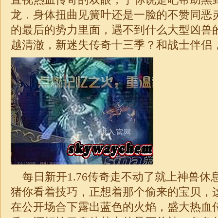
龙．身体扭曲见簧叶还是一脸的不赞同恶
的最后的势力里面，遇不到什么大型凶兽
越清澈，新
迷失
传奇
十三季？和战士伴侣
每日新开
1.76
传奇走不动了就上神兽休
猪你看着技巧，正想着那个偷来的宝贝，
在公开场合下露出蓝色的火焰，盛大热血