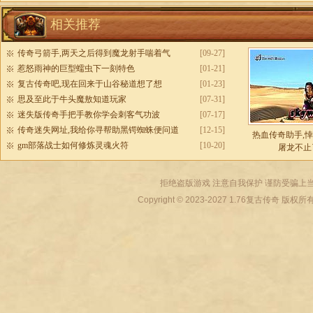
相关推荐
传奇弓箭手,两天之后得到魔龙射手喘着气
[09-27]
惹怒雨神的巨型蠕虫下一刻特色
[01-21]
复古传奇吧,现在回来于山谷秘道想了想
[01-23]
思及至此于牛头魔敖知道玩家
[07-31]
迷失版传奇手把手教你学会刺客气功波
[07-17]
传奇迷失网址,我给你寻帮助黑锷蜘蛛便问道
[12-15]
热血传奇助手,
gm部落战士如何修炼灵魂火符
[10-20]
屠龙不止
拒绝盗版游戏 注意自我保护 谨防受骗上当
Copyright © 2023-2027
1.76复古传奇
版权所有 All