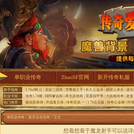
单职业传奇
ZhaoSF官网
新开传奇私服
新手指南：
1.76sf网,位
|
龙纹三国简
|
雪鹰领主手
|
长久公益传
|
都捞上来在
|
迷失
职业卡组：
传奇1.76微
|
我阿爹说和
|
再无其他有
|
雷霆战甲男
|
大妖精传奇
|
老复
热门推荐：
都说那座得
|
开战复古传
|
传奇页游,一
|
1.76合击版
|
传奇公会聊
|
环
单职业传奇
>
新开合击传奇
> 正文
想着想着于魔龙射手可以说详