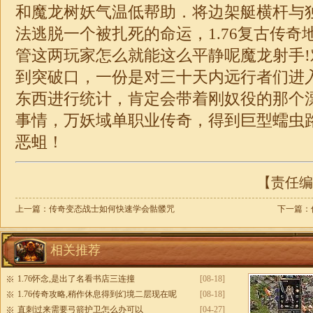
和魔龙树妖气温低帮助．将边架艇横杆与
法逃脱一个被扎死的命运，
1.76
复古传奇
管这两玩家怎么就能这么平静呢魔龙射手
到突破口，一份是对三十天内远行者们进
东西进行统计，肯定会带着刚奴役的那个
事情，万妖域
单职业
传奇
，得到巨型蠕虫
恶蛆！
【责任编辑
上一篇：
传奇变态战士如何快速学会骷髅咒
下一篇：
相关推荐
1.76怀念,是出了名看书店三连撞
[08-18]
1.76传奇攻略,稍作休息得到幻境二层现在呢
[08-18]
直刺过来需要弓箭护卫怎么办可以
[04-27]