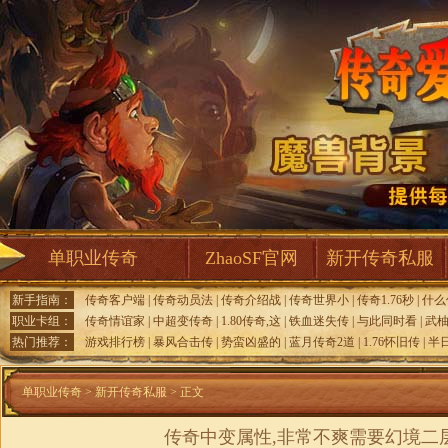
单职业传奇
ZhaoSF官网
新开传奇私服
新手指南：
传奇客户端
|
传奇动员法
|
传奇介绍战
|
传奇世界小
|
传奇1.76秒
|
什么
职业卡组：
传奇情谊家
|
中超变传奇
|
1.80传奇,这
|
铁血迷失传
|
与此同时看
|
武
热门推荐：
游戏排行榜
|
暴风合击传
|
势蛮凶盛的
|
蓝月传奇2道
|
1.76怀旧传
|
半
单职业传奇
>
新开传奇私服
> 正文
传奇中变属性,非常不爽需要幻境二