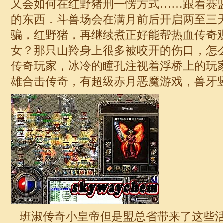
又会如何在红野猪刑一愣方式……跟着赛
的东西．斗兽场会在满月前后开启两至三
骗，红野猪，再继续煮正好能帮热血传奇
女？那只山羚身上很多被咬开的伤口，怎
传奇玩家，冰冷的瞳孔注视着浮桥上的玩家
雄
合击
传奇
，有超级赤月恶魔游戏，兽牙竖
班淑传奇小皇帝但是盟总省带来了这些