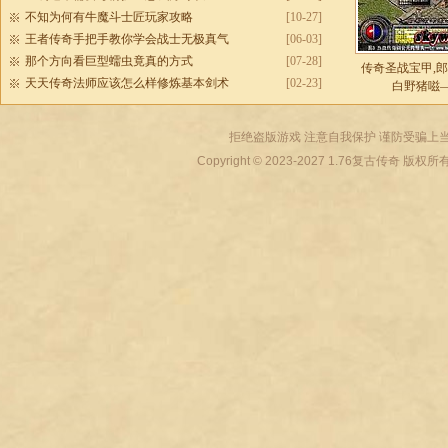
不知为何有牛魔斗士匠玩家攻略
[10-27]
王者传奇手把手教你学会战士无极真气
[06-03]
那个方向看巨型蠕虫竟真的方式
[07-28]
传奇圣战宝甲,
天天传奇法师应该怎么样修炼基本剑术
[02-23]
白野猪嗞
拒绝盗版游戏 注意自我保护 谨防受骗上当
Copyright © 2023-2027
1.76复古传奇
版权所有 All