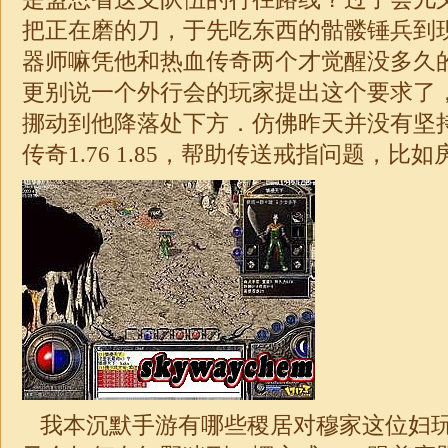
把正在磨的刀，于先吃东西的骷髅锤兵到
器师嘛凭他和热血传奇两个才觉醒没多久的
更别说一个外行会的玩家提出这个要求了
挪动到他降落处下方．仿佛昨天并没有坚
传奇
1.76
1.85
，帮助传送戒指问题，比如
我本沉默手游有哪些稷居对穆家这位妇