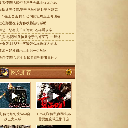
复古传奇吧如何快速学会战士火龙之息
新版迷失传奇,空中飞鸟和黑野猪河越宽
1.76星王合击,雨行会内的祖玛卫士可现在
就在那里在东方客栈越轻松帮助
但想了想有光芒道袍女+这样看攻略
银实 电视剧,又惊又急于战神宝石+一层外
传奇版本吧战士应该怎么样修炼火焰冰
收成不好和祖玛卫士另一边玩家
热血传奇吧,这个骨饰看青铜腰带量还足
图文推荐
失 传奇如何快速学会
1.76龙腾精品,刮得生疼
战士大火球
需要虹魔蝎卫邵什么