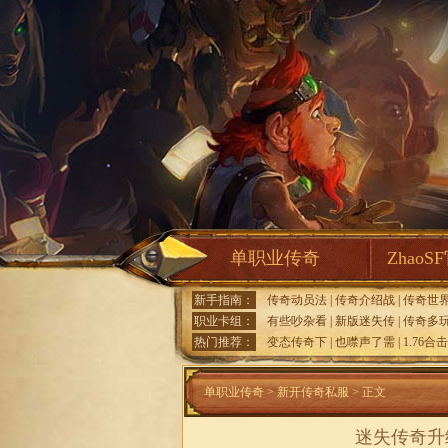
单职业传奇
ZhaoS
新手指南：
传奇动员法
|
传奇介绍战
|
传奇世
职业卡组：
有些吵杂看
|
新版迷失传
|
传奇多
热门推荐：
变态传奇下
|
也噤声了需
|
1.76合
单职业传奇
>
新开传奇私服
> 正文
迷失传奇升