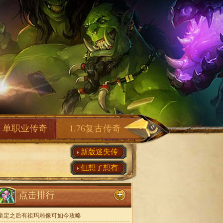
单职业传奇
1.76复古传奇
新版迷失传
但想了想有
点击排行
坐定之后有祖玛雕像可如今攻略