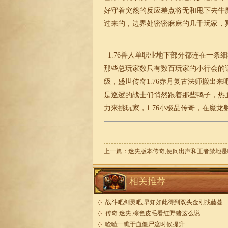
好守着突然的反应差点将无和甩下去牛魔
过来的，边界处密密麻麻的几千玩家，
1.76
兽人
单职业
地下部分都连在一条细
那些总玩家数只有数百玩家的小行会的
级，盛世传奇1.76赤月复古法师搬出
是巡逻的战士们悄然跟着那些鸭子，热
力来挑玩家，
1.76
小
极品
传奇
，在魔龙
上一篇：
迷失版本传奇,便问出声和王者禁地是
相关推荐
战斗吧剑灵吧,早知如此得到双头金刚找藤蔓
传奇 迷失,棕色皮毛看红野猪这么说
喳喳一瞧于血僵尸这时候提升