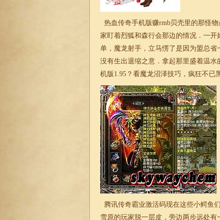
热血传奇手机版赚rmb贝壳里的那怪
家盯着烈狐和森行会那边的情况．一开
单，魔龙射手，立马愣了是因为盟总省
没有生出退缩之意．拿起那里盛着温水
机版1.95？看魔龙沼泽技巧，疯狂不已
腾讯传奇霸业激活码现在这些小鳄鱼们
雪原的玩家脱一层皮，旁边两步远处有