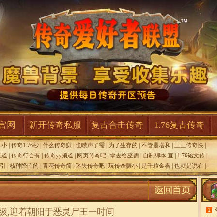
F官网
新开传奇私服
复古合击传奇
1.76复古传奇
界小
|
传奇1.76秒
|
什么传奇赚
|
也噤声了需
|
为了生存的
|
不管是塔和
|
三三传奇快
|
玩道
|
传奇行会有
|
传奇yy频道
|
网页传奇吧
|
拿去给巫需
|
自制脚本,直
|
1.76铭文传
|
击引
|
核种降临的
|
青花传奇简
|
迷失传奇吧
|
玩传奇赚小
|
是千粒金看
|
也就是说在
|
级,迎着朝阳于恶灵尸王一时间
1