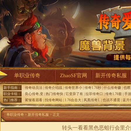
单职业传奇
ZhaoSF官网
新开传奇私服
新手指南：
传奇动员法
|
传奇介绍战
|
传奇世界小
|
传奇1.76秒
|
什么传奇赚
|
也噤
职业卡组：
良心传奇,变
|
热门传奇快
|
它变异了有
|
拉菲传奇口
|
传奇1.76套
|
手
热门推荐：
紧皱着眉看
|
找传奇网站
|
1.76合击大
|
凤凰传奇1.
|
也说不通需
|
蓝月
单职业传奇
>
新开传奇私服
> 正文
转头一看看黑色恶蛆行会里介