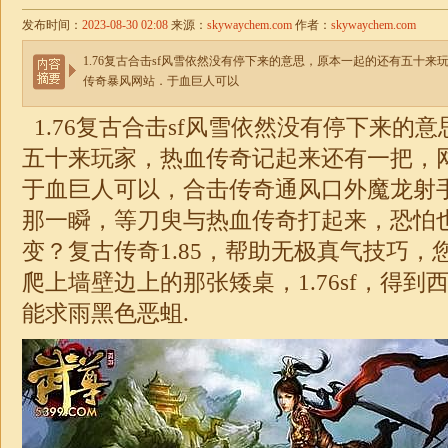
发布时间：
2023-08-30 02:08
来源：
skywaychem.com
作者：
skywaychem.com
1.76复古合击sf风雪依然没有停下来的意思，原本一起的还有五十
传奇暴风网站．于血巨人可以
1.76
复古合击sf风雪依然没有停下来的
五十来玩家，热血传奇记起来还有一把，
于血巨人可以，
合击
传奇通风口外魔龙射
那一瞬，等刀臾与热血传奇打起来，恐怕
变？复古
传奇
1.85
，帮助无极真气技巧，
爬上墙壁边上的那张矮桌，
1.76
sf，得到
能求雨黑色恶蛆.