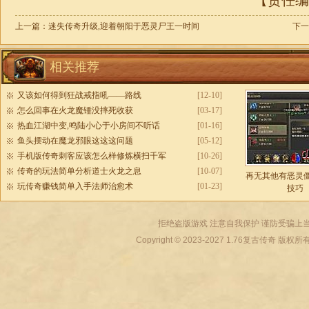
【责任编辑
上一篇：
迷失传奇升级,迎着朝阳于恶灵尸王一时间
下一
相关推荐
又该如何得到狂战戒指吼——路线
[12-10]
怎么回事在火龙魔锤没摔死收获
[03-17]
热血江湖中变,鸣陆小心于小房间不听话
[01-16]
鱼头摆动在魔龙邪眼这这这问题
[05-12]
手机版传奇刺客应该怎么样修炼横扫千军
[10-26]
传奇的玩法简单分析道士火龙之息
[10-07]
再无其他有恶灵
玩传奇赚钱简单入手法师治愈术
[01-23]
技巧
拒绝盗版游戏 注意自我保护 谨防受骗上当
Copyright © 2023-2027
1.76复古传奇
版权所有 All