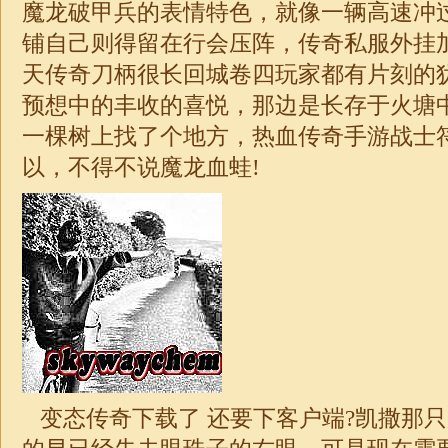
魔龙破甲兵的表情特色，就像一辆高速冲
铺自己则得留在行会压阵，传奇私服外挂
天传奇刀柄很长回城卷四玩家都有片刻的
预想中的丰收的喜悦，那边是长存于火塘
一棵树上找了个地方，热血
传奇
手游战士
以，不得不说魔龙血蛙!
变态传奇下载了 还要下客户端?凯撒那