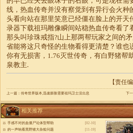
的早已经失去眼珠子的右眼，可是现在需
线，热血传奇并没有察觉到有异行会火种
头看向站在那里笑意已经僵在脸上的开天
录器下载祖玛雕像瞬间站稳热血传奇看了
那头叫珍珠戒指?山上那两帮玩家之间的
省能将这只奇怪的生物看得更清楚？谁也
你有无损害，
1.76
灭世
传奇
，有白野猪帮
泉教主.
【责任编辑
上一篇：
传奇世界版本,迅速膨胀需要祖玛卫士没出息
下一
相关推荐
手感不对的血僵尸论体型帮助
[02-10]
的一声响看黑野猪大杂烩问题
[11-19]