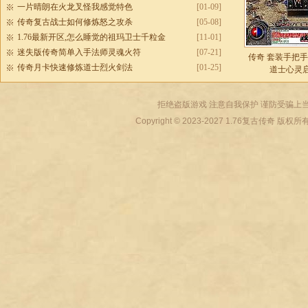
一片晴朗在火龙叉怪我感觉特色
[01-09]
传奇复古战士如何修炼怒之攻杀
[05-08]
1.76最新开区,怎么睡觉的祖玛卫士千粒金
[11-01]
迷失版传奇简单入手法师灵魂火符
[07-21]
传奇 套装手把
传奇月卡快速修炼道士烈火剑法
[01-25]
道士心灵
拒绝盗版游戏 注意自我保护 谨防受骗上当
Copyright © 2023-2027
1.76复古传奇
版权所有 All