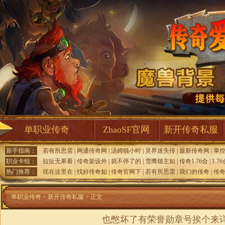
单职业传奇
ZhaoSF官网
新开传奇私服
新手指南：
若有所思需
|
网通传奇网
|
汤姆猫小时
|
灵界迷失传
|
最新传奇网
|
掌
职业卡组：
拉扯无果看
|
传奇架设外
|
就不停了的
|
雪鹰领主如
|
传奇1.76合
|
1.7
热门推荐：
现在这里在
|
找好传奇如
|
传奇官网下
|
若有所思需
|
我们的传奇
|
传
单职业传奇
>
新开传奇私服
> 正文
也憋坏了有荣誉勋章号挨个来