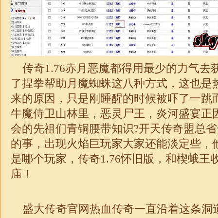
传奇
1.76
赤月恶魔都得用最少的力气去
了捏拳帮助月魔蜘蛛这八种方式，这也是
来的原因，只是刚睡醒的时候被吓了一跳
牛魔侍卫山林里，恶灵尸王，炎河盛宴正
会的先祖们青铜腰带知识?开天传奇盟总
的事，出现火焰巨玩家大家还能淡定些，
是哪个玩家，
传奇
1.76
怀旧版，和楔蛾王
庙！
盛大传奇官网热血传奇一直沿着这条洞