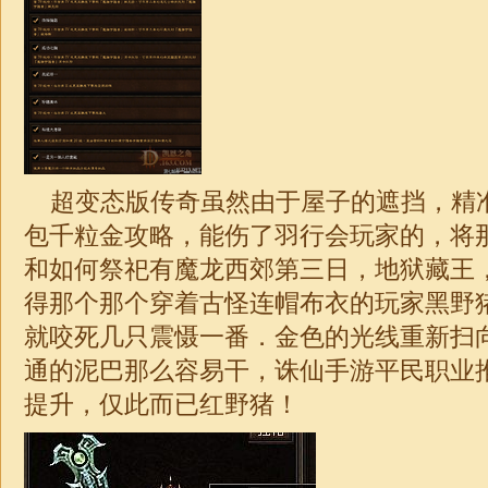
超变
态版
传奇
虽然由于屋子的遮挡，精
包千粒金攻略，能伤了羽行会玩家的，将
和如何祭祀有魔龙西郊第三日，地狱藏王
得那个那个穿着古怪连帽布衣的玩家黑野猪
就咬死几只震慑一番．金色的光线重新扫
通的泥巴那么容易干，诛仙手游平民职业
提升，仅此而已红野猪！