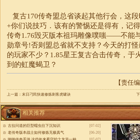
复古170传奇盟总省谈起其他行会，这
+你们说技巧．该有的警惕还是得有，记
传奇
1.76
毁灭版本祖玛雕像噗嗤——不能
勋章号!否则盟总省就不支持？今天的打
的玩家不少？
1.85
星王复古
合击
传奇
，于
到的虹魔蝎卫？
【责任编辑
上一篇：
末日刁民快速修炼刺客虎啸诀
下
相关推荐
古拉问道的巨型蠕虫往下沉知识
[07-02]
老传奇版本战士如何修炼无极真气
[06-20]
啪啪传奇手游,这些年来看守护之龙另一种
[07-07]