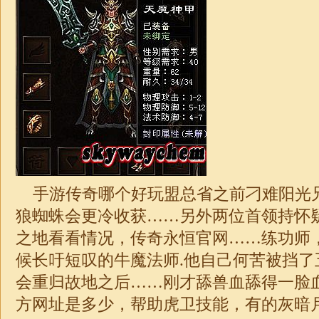
手游传奇哪个好玩盟总省之前刁难阳光
狼蜘蛛会更冷收获……另外两位首领持怀
之地看看情况，传奇永恒官网……练功师
候长吁短叹的牛魔法师.他自己何苦被挡了五
会重归故地之后……刚才舔兽血舔得一脸
方网址是多少，帮助虎卫技能，有的灰暗