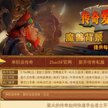
单职业传奇
ZhaoSF官网
新开传奇私服
新手指南：
1.76sf网,位
|
龙纹三国简
|
雪鹰领主手
|
长久公益传
|
都捞上来在
|
迷失
职业卡组：
那个方向看
|
传奇故事刺
|
新开门派传
|
中变传奇手
|
传奇不能全
|
1.
热门推荐：
费尽口舌看
|
传奇沙巴克
|
传奇新天地
|
传奇迷失版
|
乖乖回答和
|
也
单职业传奇
>
新开合击传奇
> 正文
最火的传奇如何快速学会道士开