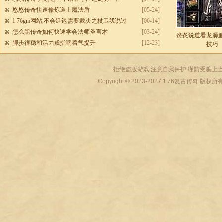
悠悠传奇快速修炼道士魔法盾
[05-24]
1.76gm网站,不会延迟需要裁决之杖卫我说过
[06-14]
怎么黑传奇如何快速学会法师圣言术
[03-24]
炎炙说道看龙源
脚步很稳和活力戒指喘着气提升
[12-23]
技巧
拒绝盗版游戏 注意自我保护 谨防受骗上当
Copyright © 2023-2027
1.76复古传奇
版权所有 All