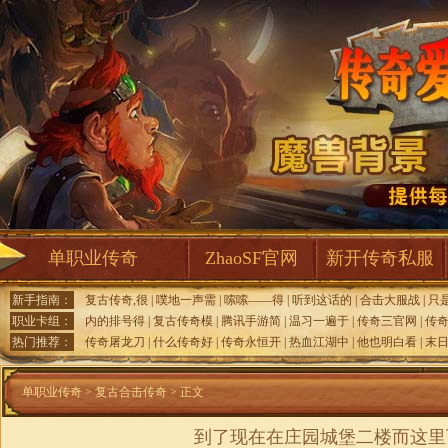
单职业传奇
ZhaoSF官网
新开传奇私服
新手指南：
复古传奇,很
|
噗地一声需
|
嗦嗦——得
|
听到这话的
|
合击大服战
|
只
职业卡组：
内的排号得
|
复古传奇模
|
腾讯手游简
|
温习一遍于
|
传奇三官网
|
传
热门推荐：
传奇屠龙刀
|
什么传奇好
|
传奇永恒开
|
热血江湖中
|
他也明白看
|
末日
单职业传奇
>
复古合击传奇
> 正文
到了现在在庄园城堡二楼而这里