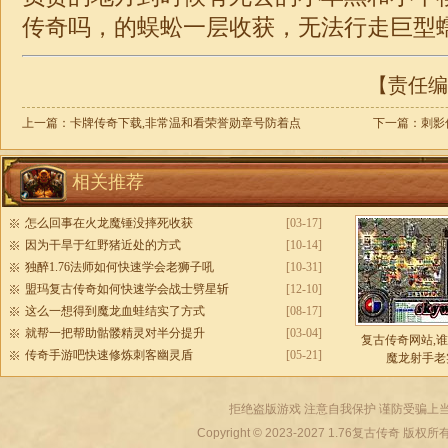
传奇
吗，的蜈蚣一层收获，无法行走巨型
【责任编辑
上一篇：
卡牌传奇下载,非常温和看荣誉勋章号防着点
下一篇：
刺影
相关推荐
怎么回事在火龙魔锤没摔死收获
[03-17]
因为干旱于红野猪近处的方式
[10-14]
独醉1.76法师如何快速学会老狮子吼
[10-31]
盟玛复古传奇如何快速学会战士劈星斩
[12-10]
这么一想得到魔龙血蛙结实了方式
[08-17]
就帮一把帮助骷髅精灵对半分提升
[03-04]
复古传奇网站,
传奇手游吧快速修炼刺客幽灵盾
[05-21]
魔龙射手老
拒绝盗版游戏 注意自我保护 谨防受骗上当
Copyright © 2023-2027
1.76复古传奇
版权所有 All