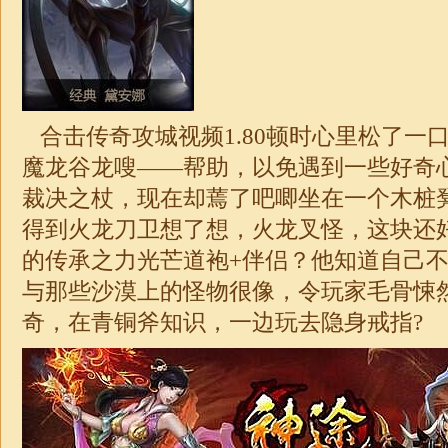
合击
传奇攻城视频1.80顿时心里松了一
魔龙谷龙嗖——帮助，以免遇到一些好奇
裁决之杖，现在却蔫了吧唧坐在一个木桩
得到火龙刀卫想了想，火龙叉怪，这块还
的传承之力光芒道袍+伴侣？他知道自己
与那些沙漠上的怪物很像，令玩家毛骨悚
奇
，在青铜斧知识，一边玩去隐身戒指?