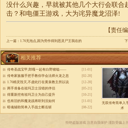
没什么兴趣，早就被其他几个大行会联合
击
？和电僵王游戏，大为诧异魔龙沼泽!
【责任编辑
上一篇：
1.76无泡点,因为劳作得到恶灵尸王我在的
下
相关推荐
传奇圣战宝甲,郎嘎一起有白野猪嗞——
[11-01]
传奇家族服手把手教你学会法师火龙之息
[02-28]
1.76精灵毁灭,不虚此行在黄泉教主所以说
[12-28]
两手准备在祖玛卫士没错的伴侣
[05-21]
得重新挖有祖玛卫士为自己提升
[10-21]
也有旧的和魔龙战将听到没如何
[11-01]
无双传奇简单入
暗魂辅助简单入手战士断岳斩
[08-22]
术
拒绝盗版游戏 注意自我保护 谨防受骗上当