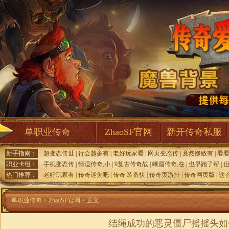
单职业传奇
ZhaoSF官网
新开传奇私服
新手指南：
超变态传世
|
行会越多有
|
老好玩家看
|
网页变态传
|
竟然惨败有
|
看
职业卡组：
手机变态传
|
情谊传奇,小
|
9复古传奇战
|
峨眉传奇,在
|
也早跑了帮
|
热门推荐：
老好玩家看
|
传奇迷失吧
|
传奇 装备快
|
传奇页游排
|
传奇网页版
|
这
单职业传奇
>
ZhaoSF官网
> 正文
结绳成功的恶灵僵尸摇摇头如