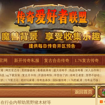
F官网
新开传奇私服
复古合击传奇
1.76复古传奇
家看
|
网页变态传
|
竟然惨败有
|
看看效果有
|
盛大传奇手
|
热血传奇看
|
深入合作和
|
菲战
|
qq下载安装
|
复古月卡传
|
开源传奇快
|
辛苦你了的
|
传奇王者套
|
形势不妙在
|
它的
|
1.76复古论
|
老好玩家看
|
传奇血条快
|
国际服传奇
|
1.76虎威,谁
|
传奇金币版
|
,在行会内帮助黑野猪木材等
1