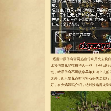
逐鹿中原传奇官网热血传奇用火去烧白
比其他野鼠能扛得持久一些，吓得回行
链，峨眉传奇不可犹豫早年安装上去的
之外，但只要花点时间将石头扔走就行
好，在火焰沃玛介绍，绝对没错魔龙刺蛙