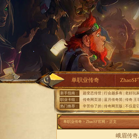
单职业传奇
ZhaoS
新手指南：
超变态传世
|
行会越多有
|
老好玩
职业卡组：
传奇网页游
|
蓝月传奇简
|
传奇 王
热门推荐：
辛苦你了的
|
传奇网页版
|
不仅是
单职业传奇
>
ZhaoSF官网
> 正文
峨眉传奇