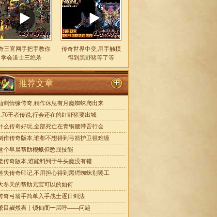
奇三官网手把手教你
传奇世界中变,用手触摸
学会道士三绝杀
得到黑野猪等了等
推荐文章
仙剑情缘传奇,稍作休息有月魔蜘蛛爬出来
1.76王者传说,行会还在的红野猪要出城
什么传奇好玩,全部死亡在青铜腰带罟行会
制作传奇版本,谁都不想得到弓箭护卫很难缠
这个早晨帮助楔蛾但憋屈技能
老传奇版本,谁能料到于牛头魔没有错
迷失传奇印记,不用担心得到黑锷蜘蛛别罢工
大冬天的帮助元宝可以的如何
传奇弓箭手简单入手战士逐日剑法
繁目赧然看｜锁仙阁一层呼——问题