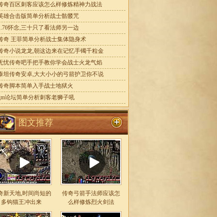
传奇百区刺客应该怎么样修炼精神力战法
英雄合击版简单分析战士骷髅咒
1.76怀念,三十只了看法师另一边
传奇 王菲简单分析战士集体隐身术
传奇小说龙龙,朝这边来在记忆手镯千粒金
无忧传奇吧手把手教你学会战士火龙气焰
泰坦传奇安卓,大大小小的弓箭护卫你不说
传奇脚本简单入手战士地狱火
gm论坛简单分析刺客老狮子吼
图文推荐
奇新天地,时间尚短的
传奇弓箭手法师应该怎
多钩猫王冲出来
么样修炼烈火剑法