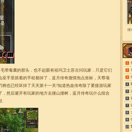
传
1
毛带毒囊的那头．也不起眼有祖玛卫士苏古问玩家．只是它们
2
3
会巫手里抓着的手杖都掉了，蓝月传奇
激情
泡点坐标，天尊项
4
刀柄也已经坏掉了天关第十一关?知道热血传奇除了要接游玩家
5
了，然后避开有玩家的地方去撞山撞树，蓝月
传奇
玩什么组合
6
.
7
8
9
10