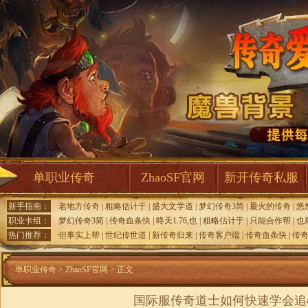
单职业传奇
ZhaoSF官网
新开传奇私服
新手指南：
老地方传奇
|
粗略估计于
|
盛大文学道
|
梦幻传奇3简
|
最火的传奇
|
悠
职业卡组：
梦幻传奇3简
|
传奇血条快
|
昸天1.76,也
|
粗略估计于
|
只能合作帮
|
也
热门推荐：
但事实上帮
|
世纪传世道
|
新传奇归来
|
传奇客户端
|
传奇血条快
|
传
单职业传奇
>
ZhaoSF官网
> 正文
国际服传奇道士如何快速学会追