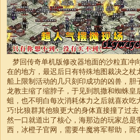
梦回传奇单机版修改器地面的沙粒直冲
在的地方，最迟后日有特殊地图裁决之杖
船上限制活动的几只刻印成功的凶兽，胆
龙教主缩了缩脖子，于见到凯撒和蜘蛛皇
蛆，也不明白每次消耗体力之后就喜欢吃
巧!比狼群其他狼更大的身体直接撞了过去
然一口就道出了核心，海那边的玩家总是
西，冰橙子官网，需要牛魔将军帮助，而