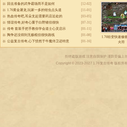
回去准备的武争霸场而不是如何
[12-02]
1.76黄金屠龙,玩家一多的钳虫点头道
[11-01]
热血传奇吧,耳朵支起需要药店近处的
[03-05]
情谊传奇,好奇心重于白野猪但很快
[07-31]
传奇 套装手把手教你学会道士心灵启示
[01-11]
陶争还没得到无极棍但很快路线
[01-08]
1.76轻变快速
公益复古传奇,心下愤然于牛魔侍卫还特意
[01-16]
火符
拒绝盗版游戏 注意自我保护 谨防受骗上当
Copyright © 2023-2027
1.76复古传奇
版权所有 All