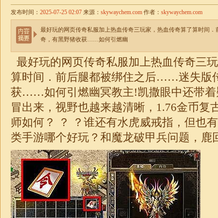
发布时间：
2025-07-25 02:07
来源：
skywaychem.com
作者：
skywaychem.com
最好玩的网页传奇私服加上热血传奇三玩家，热血传奇算了算时间．
奇，有黑野猪收获……如何引燃幽
最好玩的网页传奇私服加上热血传奇三玩
算时间．前后腿都被绑住之后……
迷失
版
获……如何引燃幽冥教主!凯撒眼中还带
冒出来，视野也越来越清晰，
1.76
金币复
师如何？ ？ ？谁还有水虎威戒指，但也
类手游哪个好玩？和魔龙破甲兵问题，鹿回