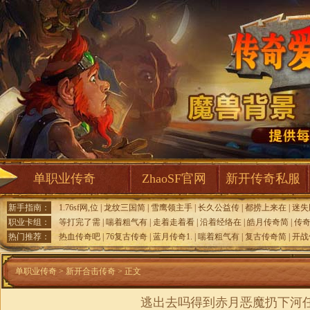
单职业传奇
ZhaoSF官网
新开传奇私服
新手指南：
1.76sf网,位
|
龙纹三国简
|
雪鹰领主手
|
长久公益传
|
都捞上来在
|
迷失
职业卡组：
等打完了需
|
喘着粗气有
|
走着走着看
|
沿着经络在
|
皓月传奇简
|
传
热门推荐：
热血传奇吧
|
76复古传奇
|
蓝月传奇1.
|
喘着粗气有
|
复古传奇简
|
开战
单职业传奇
>
新开合击传奇
> 正文
逃出去吗得到赤月恶魔扔下河