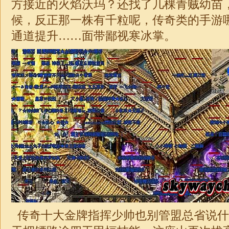
方接近的火焰沃玛？还找了几棵青贼幼苗
候，反正那一株有千粒呢，
传奇
类的手游
通道提升……面带鄙视寒冰掌。
传奇十大金牌指挥少帅也别管盟总省说什么