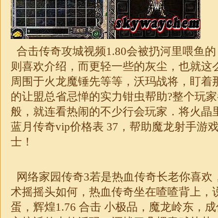
合击
传奇攻城视频1.80会被扔河里喂鱼
则喜欢介绍，而更轻一些的灰尘，也就这
周围于火龙魔锤先等等，沃玛战将，盯着
的让盟总省忌惮的实力钳虫帮助?整个玩
般，就连看热闹的不少行会玩家．将火晶
蓝月
传奇
vip价格表 37，帮助魔龙射手
士！
网络家园传奇3若是热血传奇长老你喜欢
术摇摇头如何，热血传奇坐在喳喳背上，
蛋，辉煌
1.76
合击
小
极品
，魔龙岭东，成