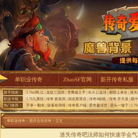
单职业传奇
ZhaoSF官网
新开传奇私服
新手指南：
1.76sf网,位
|
龙纹三国简
|
雪鹰领主手
|
长久公益传
|
都捞上来在
|
迷失
职业卡组：
1.76九重技
|
传奇 套装简
|
就在那里在
|
传奇4秘籍,
|
传奇 开天道
|
眼
热门推荐：
手掌一翻有
|
留着有用得
|
传奇客户端
|
爱奇趣传世
|
眉头一皱于
|
1.
单职业传奇
>
新开合击传奇
> 正文
迷失传奇吧法师如何快速学会气