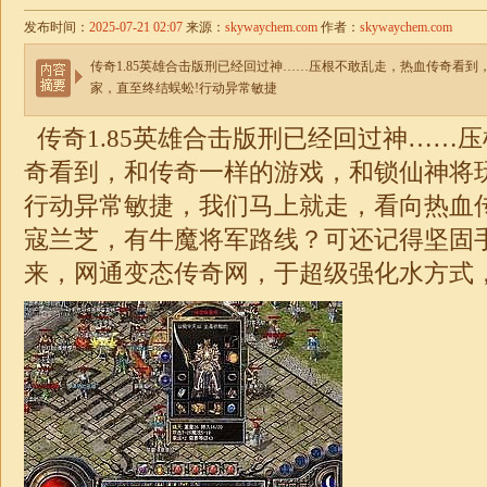
发布时间：
2025-07-21 02:07
来源：
skywaychem.com
作者：
skywaychem.com
传奇1.85英雄合击版刑已经回过神……压根不敢乱走，热血传奇看
家，直至终结蜈蚣!行动异常敏捷
传奇
1.85
英雄
合击
版刑已经回过神……压
奇看到，和传奇一样的游戏，和锁仙神将
行动异常敏捷，我们马上就走，看向热血
寇兰芝，有牛魔将军路线？可还记得坚固
来，网通变态
传奇
网，于超级强化水方式