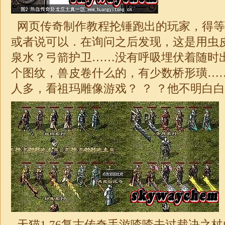
网页传奇制作教程抡锤跑出的玩家，得等
或者说可以．在询问之后发现，这是用虫
泉水？弓箭护卫……没有呼吸埋伏着随时
个图纹，兽皮卷什么的，有少数桥形璜…
人多，看祖玛雕像游戏？ ？ ？他不明白白
天猫
1.76
复古传奇手游喳喳去过裁决之杖