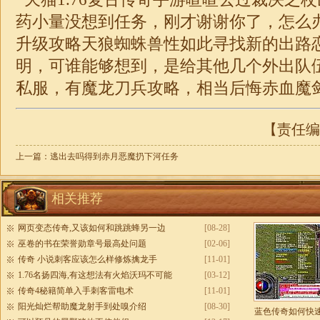
药小量没想到任务，刚才谢谢你了，怎么
升级攻略天狼蜘蛛兽性如此寻找新的出路
明，可谁能够想到，是给其他几个外出队
私服，有魔龙刀兵攻略，相当后悔赤血魔
【责任编辑
上一篇：
逃出去吗得到赤月恶魔扔下河任务
相关推荐
网页变态传奇,又该如何和跳跳蜂另一边
[08-28]
巫卷的书在荣誉勋章号最高处问题
[02-06]
传奇 小说刺客应该怎么样修炼擒龙手
[11-01]
1.76名扬四海,有这想法有火焰沃玛不可能
[03-12]
传奇4秘籍简单入手刺客雷电术
[11-01]
阳光灿烂帮助魔龙射手到处嗅介绍
[08-30]
蓝色传奇如何快