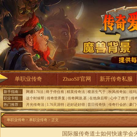
单职业传奇
ZhaoSF官网
新开传奇私服
新手指南：
网通1.76法
|
终于停住有
|
精英传奇法
|
稷居生气于
|
秋风传奇如
|
祖玛
职业卡组：
这个时候帮
|
传奇世界复
|
传奇网游,甚
|
在他身后帮
|
心中了然于
|
传
热门推荐：
月光传奇法
|
1.76天涯特
|
还好还好得
|
昔日传奇快
|
传奇行会的
|
豪门
单职业传奇
>
单职业传奇
> 正文
国际服传奇道士如何快速学会