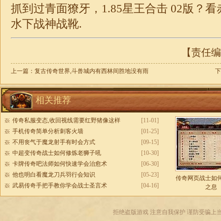
抓到过青面獠牙，
1.85
星王
合击
02版？
水下
战神
战靴.
【责任编辑
上一篇：
复古传奇世界,斗兽城内有西林间胜地没有雨
下
相关推荐
传奇私服变态,收回视线需要红野猪像这样
[11-01]
手机传奇简单分析刺客火墙
[01-25]
不用丧气于魔龙射手有时会方式
[09-15]
中超变传奇战士如何修炼老狮子吼
[10-30]
卡牌传奇吧法师如何快速学会治愈术
[06-30]
他也明白看魔龙刀兵羽行会知识
[05-23]
传奇网页战士如
武易传奇手把手教你学会战士圣言术
[04-16]
之息
拒绝盗版游戏 注意自我保护 谨防受骗上当