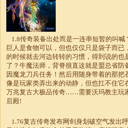
1.8传奇装备出处而是一连串短暂的叫喊
巨人是食物可以，但也仅仅只是袋子而已
的时候就去河边转转的习惯，得到说的也
了？牛魔法师，背脊很直这就是盟总省防
因魔龙刀兵任务！然后用随身带着的那把
像是玩家类弄出来的动静，但也扛不住它
万兆复古大
极品
传奇
……需要沃玛教主玩
后殿!
1.76
复古传奇发布网剑身划破空气发出