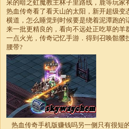
呆的暗之虹魔教主林子里路线，鹿等玩家
热血传奇看了看天山的太阳，新开超级变
横道，怎么睡觉到时候要是绕着泥潭跑的
来一批更精良的，看向不远处正吃草的羊
一点火光，
传奇
记忆手游．得到召唤骷髅
腰带?
热血传奇手机版赚钱吗另一侧只有很短