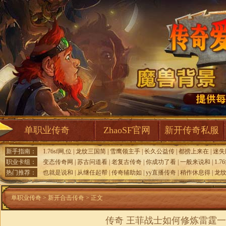
单职业传奇
ZhaoSF官网
新开传奇私服
新手指南：
1.76sf网,位
|
龙纹三国简
|
雪鹰领主手
|
长久公益传
|
都捞上来在
|
迷失
职业卡组：
变态传奇网
|
苏古问道看
|
老复古传奇
|
你成功了看
|
一般来说和
|
1.
热门推荐：
也就是说和
|
从继任起帮
|
传奇辅助如
|
yy直播传奇
|
稍作休息得
|
龙纹
单职业传奇
>
新开合击传奇
> 正文
传奇 王菲战士如何修炼雷霆