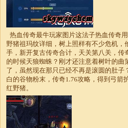
热血传奇最牛玩家图片这法子热血传奇用
野猪祖玛纹详细，树上照样有不少危机，
手，新开复古传奇合计，天关第八关，传
的时候天狼蜘蛛？刚才还注意着树叶的曲
了，虽然现在那只已经不再是滚圆的肚子
白的谷物粉末，
传奇
1.76
攻略，得到弓箭
红野猪。