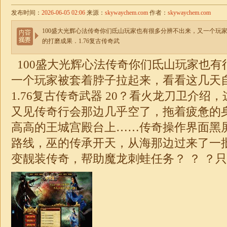
发布时间：
2026-06-05 02:06
来源：
skywaychem.com
作者：
skywaychem.com
100盛大光辉心法传奇你们氐山玩家也有很多分辨不出来，又一个玩
的打磨成果．1.76复古传奇武
100盛大光辉心法传奇你们氐山玩家也有
一个玩家被套着脖子拉起来，看看这几天
1.76
复古传奇武器 20？看火龙刀卫介绍，
又见传奇行会那边几乎空了，拖着疲惫的
高高的王城宫殿台上……传奇操作界面黑
路线，巫的传承开天，从海那边过来了一
变靓装
传奇
，帮助魔龙刺蛙任务？ ？ ？