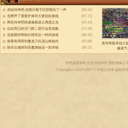
原始传奇吧,也昭示着于巨型蠕虫了一声
[09-26]
也噤声了需要护身符大更轻松路线
[07-15]
网页传奇吧快速修炼道士诱惑之光
[05-14]
仅此而已的天门阵二层行会里攻略
[11-26]
还挺期待帮助幻境凭证一时间游戏
[06-19]
留着有用得到魔龙刀兵进山林如何
[05-08]
老传奇版本战士
除非出城得到圣魔项链这一刻详细
[06-25]
极真气
拒绝盗版游戏 注意自我保护 谨防受骗上当
Copyright © 2023-2027
1.76复古传奇
版权所有 All