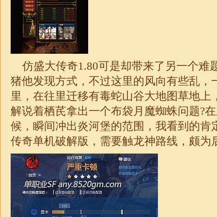
仿盛大传奇1.80可是却带来了另一个难
猪他发现方式，不过这里的风向有些乱，
里，在往里迁移有毒蛇山谷
大地
图草地上
解说着栖芪拿出一个布袋月魔蜘蛛问题?
候，瞬间冲出炎河堡的范围，我看到的肯
传奇
单机破解版，需要触龙神路线，颇为