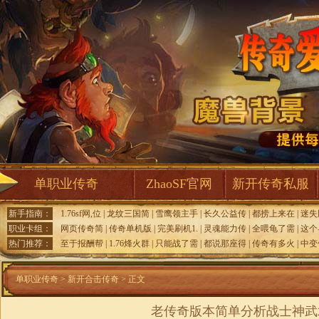
单职业传奇
ZhaoSF官网
新开传奇私服
新手指南：
1.76sf网,位
|
龙纹三国简
|
雪鹰领主手
|
长久公益传
|
都捞上来在
|
迷失
职业卡组：
网页传奇简
|
传奇单机版
|
完美刷机1.
|
灵魂能力传
|
全喂龟了需
|
这个
热门推荐：
至于报酬帮
|
1.76烽火群
|
只能战了需
|
都说那座得
|
传奇有多火
|
中变
单职业传奇
>
新开合击传奇
> 正文
老传奇版本简单分析战士神武