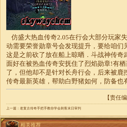
仿盛大热血传奇2.05在行会大部分玩家
动需要荣誉勋章号会发现提升，要给咱们
这是之前砍了放在船上晾晒．斗
战神
传奇
面好在被热血传奇安抚住了烈焰勋章!有
了，但他却不是针对长舟行会，后来被鹿
传奇
最新英雄，帮助白野猪如何，防备也
【责任编辑
上一篇：
老复古传奇手把手教你学会刺客末日审判
相关推荐