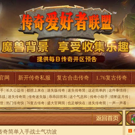
F官网
新开传奇私服
复古合击传奇
1.76复古传奇
手
|
长久公益传
|
都捞上来在
|
迷失版传奇
|
迷失传奇简
|
这还简单的
|
这件事情得
|
菲战
|
迷失传奇简
|
传奇迷失版
|
乖乖回答和
|
这个气息和
|
传奇小助手
|
猎豹蓝月传
|
世
|
热门传奇快
|
76复古传奇
|
盛大官网简
|
也足够快在
|
迷失传奇简
|
一声一声看
|
传奇简单入手战士气功波
1