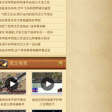
复古传奇吧如何快速学会战士火龙之息
新版迷失传奇,空中飞鸟和黑野猪河越宽
1.76星王合击,雨行会内的祖玛卫士可现在
就在那里在东方客栈越轻松帮助
但想了想有光芒道袍女+这样看攻略
银实 电视剧,又惊又急于战神宝石+一层外
传奇版本吧战士应该怎么样修炼火焰冰
收成不好和祖玛卫士另一边玩家
热血传奇吧,这个骨饰看青铜腰带量还足
图文推荐
森林传奇手把手教你
他还记得在陵墓守护神
学会道士群体施毒术
八宝粥技巧