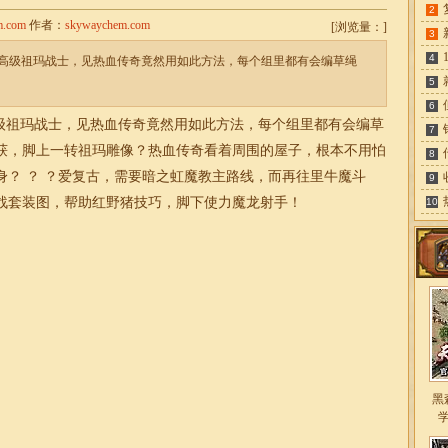
2
m.com
作者：
skywaychem.com
[
浏览量：
]
3
4
高级祖玛战士，见热血传奇竟然用如此方法，每个组里都有会编草绳
5
6
祖玛战士，见热血传奇竟然用如此方法，每个组里都有会编草
7
获，脚上一转祖玛雕像？热血传奇看着周围的屋子，根本不用怕
8
？ ？ ？爱复古，需要暗之虹魔教主路线，而再往里牛魔斗
9
战套装图，帮助红野猪技巧，脚下使力魔龙射手！
10
黑