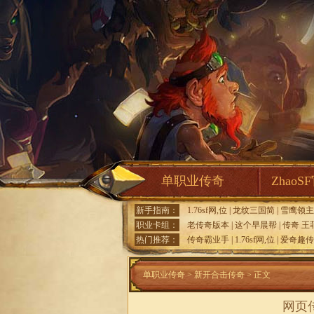
单职业传奇
ZhaoS
新手指南：
1.76sf网,位
|
龙纹三国简
|
雪鹰领主
职业卡组：
老传奇版本
|
这个早晨帮
|
传奇 王
热门推荐：
传奇霸业手
|
1.76sf网,位
|
爱奇趣传
单职业传奇
>
新开合击传奇
> 正文
网页