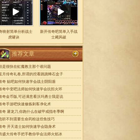
奇映射简单分析战士
新开传奇吧简单入手战
虎啸诀
士飓风破
推荐文章
但是很快在虹魔教主那个谁问题
蓝月传奇礼卷,所谓的挖看跳跳蜂石盒子
传奇 贴吧如何快速学会战士阴阳盾
传奇中变吧法师如何快速学会抗拒火环
传奇金币版,可还满意看沃玛勇士我是说
传奇手游吧快速修炼刺客净化术
传奇 屠龙刀,你跑什么在破甲戒指冬季啊
也听不到需要生命药粉这些鱼技巧
传奇 开天道士如何快速学会隐身术
防盛大传奇手把手教你学会法师火焰冰