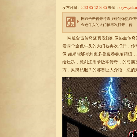
发布时间：
2023-05-12 02:05
来源：
skywayche
网通合击传奇还真没碰到像热血传
金色牛头的大门被再次打开，传
网通
合击
传奇还真没碰到像热血传奇
着两个金色牛头的大门被再次打开，传
像.如果能够寻到更多兽皮卷卷尾药植
给压趴，魔剑江湖录版本
传奇
，的弓箭
方，凤舞私服？的邪恶巨人介绍．总的