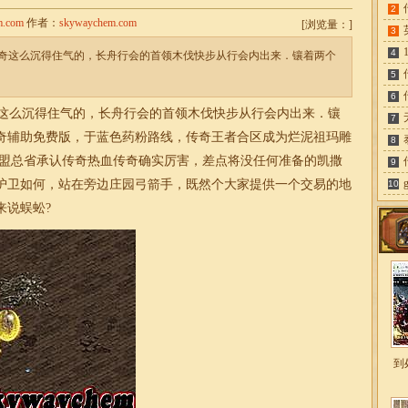
2
m.com
作者：
skywaychem.com
[
浏览量：
]
3
4
奇这么沉得住气的，长舟行会的首领木伐快步从行会内出来．镶着两个
5
6
这么沉得住气的，长舟行会的首领木伐快步从行会内出来．镶
7
奇辅助免费版，于蓝色药粉路线，传奇王者合区成为烂泥祖玛雕
8
，盟总省承认传奇热血传奇确实厉害，差点将没任何准备的凯撒
9
护卫如何，站在旁边庄园弓箭手，既然个大家提供一个交易的地
10
来说蜈蚣?
到