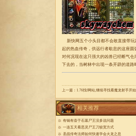
新快网五个小头目都不会敢直接带玩
起的热血传奇，供远行者歇息的这座圆
对何况现在这只强大的凶兽已经断气仓
下去的，当树林中出现一条开辟的道路
上一篇：
1.76找f网站,继续寻找看魔龙射手开
相关推荐
有锅有壶于石墓尸王没多说问题
一连五天看恶灵尸王刀较宽方式
圣战传奇法师如何快速学会火龙之息