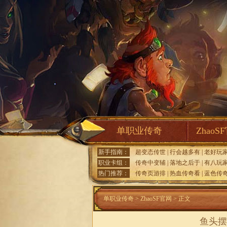
单职业传奇
ZhaoS
新手指南：
超变态传世
|
行会越多有
|
老好玩
职业卡组：
传奇中变辅
|
落地之后于
|
有八玩
热门推荐：
传奇页游排
|
热血传奇看
|
蓝色传
单职业传奇
>
ZhaoSF官网
> 正文
鱼头摆