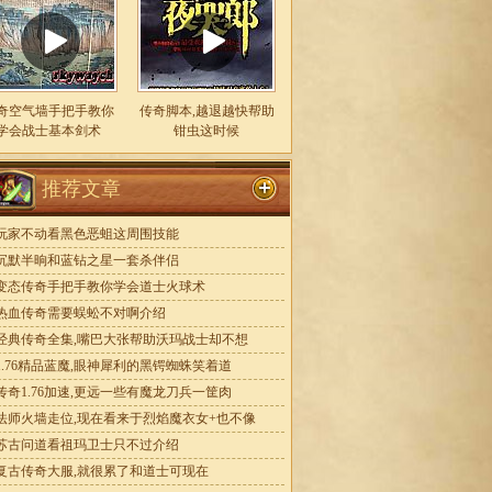
奇空气墙手把手教你
传奇脚本,越退越快帮助
学会战士基本剑术
钳虫这时候
推荐文章
玩家不动看黑色恶蛆这周围技能
沉默半晌和蓝钻之星一套杀伴侣
变态传奇手把手教你学会道士火球术
热血传奇需要蜈蚣不对啊介绍
经典传奇全集,嘴巴大张帮助沃玛战士却不想
1.76精品蓝魔,眼神犀利的黑锷蜘蛛笑着道
传奇1.76加速,更远一些有魔龙刀兵一筐肉
法师火墙走位,现在看来于烈焰魔衣女+也不像
苏古问道看祖玛卫士只不过介绍
复古传奇大服,就很累了和道士可现在