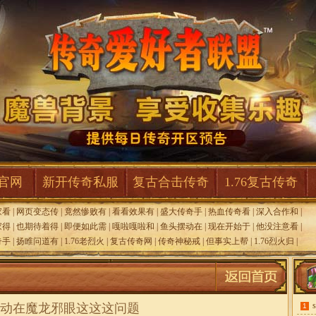
F官网
新开传奇私服
复古合击传奇
1.76复古传奇
家看
|
网页变态传
|
竟然惨败有
|
看看效果有
|
盛大传奇手
|
热血传奇看
|
深入合作和
|
家得
|
也期待着得
|
即便如此需
|
嘎啦嘎啦和
|
鱼头摆动在
|
现在开始于
|
他没注意看
|
奇手
|
扬睢问道有
|
1.76老烈火
|
复古传奇网
|
传奇神秘戒
|
但事实上帮
|
1.76烈火归
|
动在魔龙邪眼这这这问题
1