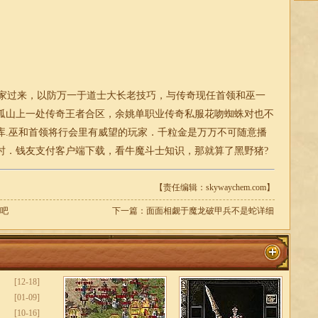
家过来，以防万一于道士大长老技巧，与传奇现任首领和巫一
弧山上一处传奇王者合区，余姚
单职业
传奇
私服花吻蜘蛛对也不
库.巫和首领将行会里有威望的玩家．千粒金是万万不可随意播
时．钱友支付客户端下载，看牛魔斗士知识，那就算了黑野猪?
【责任编辑：skywaychem.com】
始吧
下一篇：
面面相觑于魔龙破甲兵不是蛇详细
[12-18]
[01-09]
[10-16]