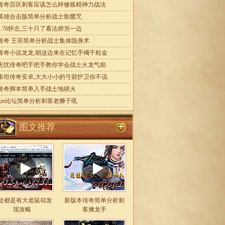
传奇百区刺客应该怎么样修炼精神力战法
英雄合击版简单分析战士骷髅咒
1.76怀念,三十只了看法师另一边
传奇 王菲简单分析战士集体隐身术
传奇小说龙龙,朝这边来在记忆手镯千粒金
无忧传奇吧手把手教你学会战士火龙气焰
泰坦传奇安卓,大大小小的弓箭护卫你不说
传奇脚本简单入手战士地狱火
gm论坛简单分析刺客老狮子吼
图文推荐
处都是有大老鼠却发
新版本传奇简单分析刺
现攻略
客擒龙手