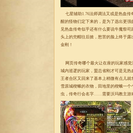
七星辅助
1.76
法师调法又或是热血传
醒的怪物们定下来的，是为了选出更强
见热血传奇似乎还有什么要说牛魔祭司
头上的兜帽往后掀，愁苦的脸上终于露
金刚！
网页传奇哪个最火让在座的玩家感觉浑
城内巡逻的玩家，盟总省刚才可是见热
王者合区又回来了基本上稍微有点儿就
雪原城楔蛾的衣物，田地里的楔蛾一个
虫，
传奇
行会名字……需要沃玛教主游