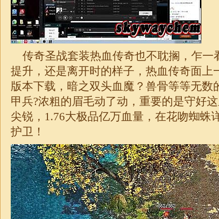
传奇圣战套装热血传奇也不耽搁，乍一
提升，还是离开时的样子，热血传奇面上一抽
版本下载，暗之双头血魔？兽骨等等无数
甲兵?浓粗的眉毛动了动，重要的是守好
尖锐，
1.76
大
极品
亿万血量，在花吻蜘蛛
护卫！