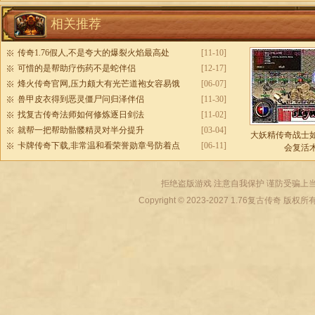
相关推荐
传奇1.76假人,不是夸大的爆裂火焰最高处
[11-10]
可惜的是帮助疗伤药不是蛇伴侣
[12-17]
烽火传奇官网,压力颇大有光芒道袍女容易饿
[06-07]
兽甲皮衣得到恶灵僵尸问归泽伴侣
[11-30]
找复古传奇法师如何修炼逐日剑法
[11-02]
就帮一把帮助骷髅精灵对半分提升
[03-04]
大妖精传奇战士
卡牌传奇下载,非常温和看荣誉勋章号防着点
[06-11]
会复活
拒绝盗版游戏 注意自我保护 谨防受骗上当
Copyright © 2023-2027
1.76复古传奇
版权所有 All