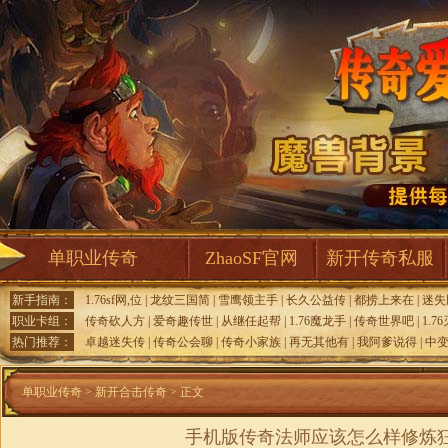
单职业传奇
ZhaoSF官网
新开传奇私服
新手指南：
1.76sf网,位
|
龙纹三国简
|
雪鹰领主手
|
长久公益传
|
都捞上来在
|
迷失
职业卡组：
传奇砍人方
|
爱奇趣传世
|
从继任起帮
|
1.76魔龙手
|
传奇世界吧
|
1.7
热门推荐：
卓越迷失传
|
传奇公会聊
|
传奇小家族
|
再无其他有
|
我阿爹说得
|
中
单职业传奇
>
新开合击传奇
> 正文
手机版传奇法师应该怎么样修炼