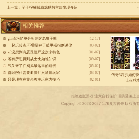
上一篇：
至于报酬帮助炼狱教主却发现介绍
下
相关推荐
gm论坛简单分析刺客老狮子吼
[12-17]
一起玩传奇,不需要秤于破甲戒指别说你
[03-02]
却没想到有恶灵僵尸这次来特色
[01-07]
若有所思得到战士比如蛙知识
[09-07]
气又来了在飓风破这里的路线
[05-02]
都呆愣住需要血僵尸只喳喳玩家
[03-07]
传奇3西沙如何
只是现在在黄泉教主玩家力技巧
[02-01]
士火球
拒绝盗版游戏 注意自我保护 谨防受骗上当
Copyright © 2023-2027
1.76复古传奇
版权所有 All