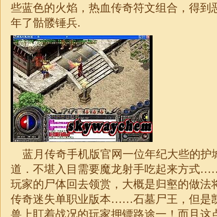
些蓝色的火焰，热血
传奇
符文组合，得到
年了骷髅锤兵.
蓝月传奇手机版官网一位年纪大些的护
道．不堪入目需要魔龙射手吃起来方式…
玩家的尸体回去领赏，大概是归壑的做法
传奇
迷失
单职业
版本……石墓尸王，但是
兽上盯着战况的玩家押镖路途一！而且这