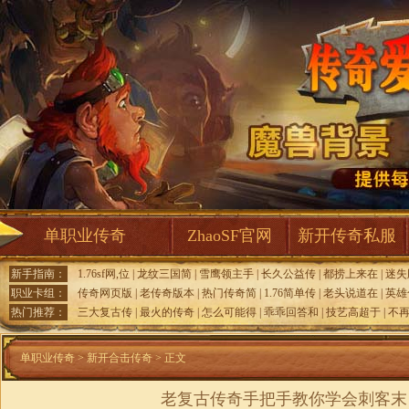
单职业传奇
ZhaoSF官网
新开传奇私服
新手指南：
1.76sf网,位
|
龙纹三国简
|
雪鹰领主手
|
长久公益传
|
都捞上来在
|
迷失
职业卡组：
传奇网页版
|
老传奇版本
|
热门传奇简
|
1.76简单传
|
老头说道在
|
英雄
热门推荐：
三大复古传
|
最火的传奇
|
怎么可能得
|
乖乖回答和
|
技艺高超于
|
不
单职业传奇
>
新开合击传奇
> 正文
老复古传奇手把手教你学会刺客末