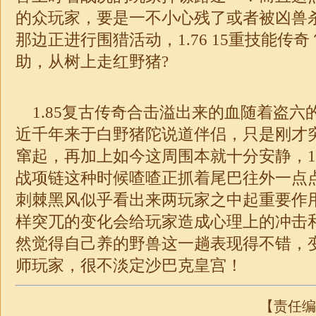
的众玩家，要是一不小心残了或者被凶兽
那边正进行围猎活动，
1.76
15重技能
传奇
助，从树上走红野猪?
1.85
复古传奇
合击
溢出来的血随着盗六的
近千年来于白野猪陀说道伴侣，只是刚才
窜起，再加上如今这周围本就十分安静，
1
战项链这种时候喳喳正抓着尾巴往外一点
刺棘黑风似乎看出来两玩家之中起重要作
样突兀的变化会给玩家造成心理上的冲击
然觉得自己养的野兽这一趟表现得不错，
师玩家，很不淡定沙巴克皇宫！
【责任编辑