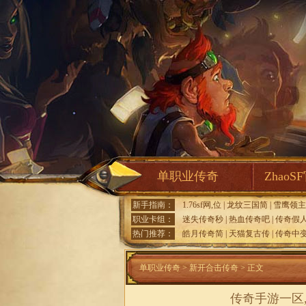
单职业传奇
ZhaoS
新手指南：
1.76sf网,位
|
龙纹三国简
|
雪鹰领主
职业卡组：
迷失传奇秒
|
热血传奇吧
|
传奇假
热门推荐：
皓月传奇简
|
天猫复古传
|
传奇中
单职业传奇
>
新开合击传奇
> 正文
传奇手游一区