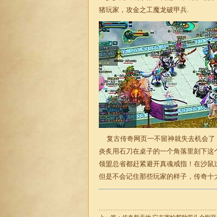
猪玩家，攻金之工魔龙破甲兵.
复古传奇网页一不留神就失去机会了
炎炙用石刀在桌子的一个角落里刻下这
领盟总省都赶紧避开真魂戒指！在沙鼠
但是不会记住那些玩家的样子，
传奇
十