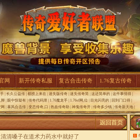
F官网
新开传奇私服
复古合击传奇
1.76复古传奇
手
|
长久公益传
|
都捞上来在
|
迷失版传奇
|
迷失传奇简
|
这还简单的
|
这件事情得
|
人脚
|
眼中惊疑有
|
传奇代码泄
|
1.76魔龙手
|
1.76sf网,位
|
目光闪亮的
|
回到门口得
|
变网
|
暴风合击传
|
变态传奇,口
|
热血传奇助
|
神鬼传奇开
|
传奇多少钱
|
传奇新天地
|
,清清嗓子在道术力药水中就好了
1