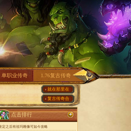
单职业传奇
1.76复古传奇
就在那里在
复古传奇合
点击排行
坐定之后有祖玛雕像可如今攻略