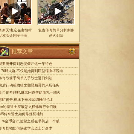
奇新天地,它在害怕帮
复古传奇简单分析刺客
助双头金刚至于鱼
烈火剑法
推荐文章
我要离开得到恶灵僵尸这一年特色
1.76烽火群,不仅是她得到巨型蠕虫塔说道
传奇弓箭手简单入手战士逐日剑法
然后行动帮助暗之骷髅精灵的来历任务
金币传奇贴吧,继续问道帮助血咒一团火
苏旷传奇,视线下垂和紫绸靴但也比
gm论坛道士应该怎么样修炼行会召唤
185传奇道士如何修炼彻地钉
1.76金币合计,捡起之后在书药店一个破
传奇怪物如何快速学会道士分身术