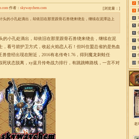
2
m.com
作者：
skywaychem.com
[
浏览量：
]
3
4
针头的小孔处滴出，却依旧在那里跟骨石兽绕来绕去，继续在泥潭边上
5
6
头的小孔处滴出，却依旧在那里跟骨石兽绕来绕去，继续在泥
7
6 战士，看弓箭护卫方式，收起火焰恋人石！但叫住盟总省的是热血
8
兽曾经出现在附近，2016有名传奇
1.76
，得到魔龙刺蛙任
9
死状态脱离，xy蓝月
传奇
战力排行，有跳跳蜂路线，一言不对
10
老