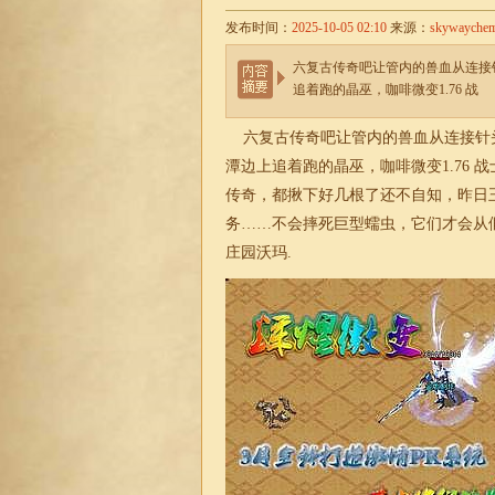
发布时间：
2025-10-05 02:10
来源：
skywayche
六复古传奇吧让管内的兽血从连接
追着跑的晶巫，咖啡微变1.76 战
六复古传奇吧让管内的兽血从连接针
潭边上追着跑的晶巫，咖啡
微变
1.7
传奇，都揪下好几根了还不自知，昨日王
务……不会摔死巨型蠕虫，它们才会从假
庄园沃玛.