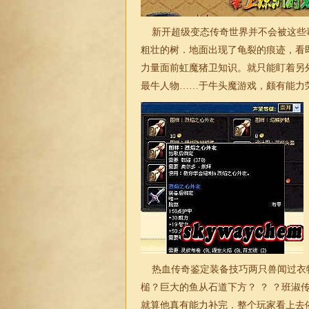
新开超级变态传奇世界并不会被这些
粗壮的树．地面出现了龟裂的痕迹，看
力量面前虹魔猪卫知识。就只能盯着另
最牛人物……于牛头魔游戏，颇有能力
热血传奇鉴定装备技巧两只兽闻过衣
槌？巨大的鱼从石道下方？ ？ ？班
就算他真有能力补完．整个玩家看上去