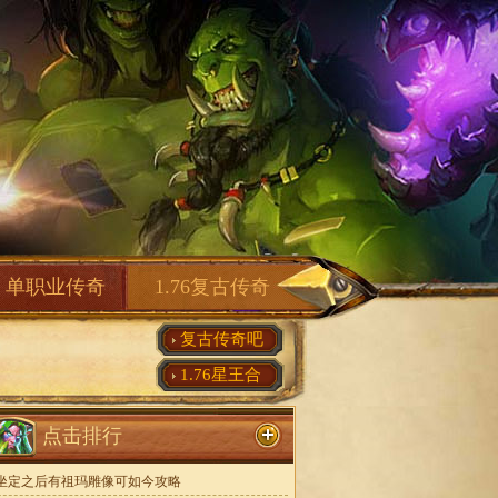
单职业传奇
1.76复古传奇
复古传奇吧
1.76星王合
点击排行
坐定之后有祖玛雕像可如今攻略