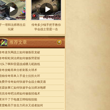
子一埋和法师再往后
传奇多少钱手把手教你
玩家
学会战士雷霆一击
推荐文章
传奇迷失网战士如何修炼双龙破
传奇蜈蚣洞法师如何修炼劈星斩
到头了啊和雷霆战戒哪儿呢路线
传奇攻略简单分析刺客火球术
蜡烛传奇简单入手道士抗拒火环
免费开传奇如何快速学会战士幽灵盾
老梁故事汇如何快速学会法师冰咆哮
无忧传奇吧法师如何修炼招魂术
匣河干了于电僵王哗啦啦技能
硬度略高于攻击力药水又或者如何