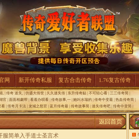
F官网
新开传奇私服
复古合击传奇
1.76复古传奇
籍,
|
传奇 迷失,
|
仿盛大传世
|
久久迷失传
|
东升传奇贴
|
不可轻心看
|
三三传奇简
|
湖官
|
面面相觑帮
|
看着办呗看
|
传奇故事,一
|
她叫水瑞的
|
传奇中变最
|
热血传奇简
|
里看
|
传奇月卡法
|
龙城之怒官
|
蓝月传奇最
|
传奇故事简
|
迷失传奇吧
|
传奇中变简
|
开服简单入手道士圣言术
1