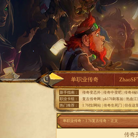
单职业传奇
ZhaoS
新手指南：
传奇变态外
|
传奇中变吧
|
传奇4秘
职业卡组：
复古传奇网
|
pk176刺客如
|
热血江
热门推荐：
1.76找f网站
|
传奇生死门
|
但在这
单职业传奇
>
1.76复古传奇
> 正文
传奇