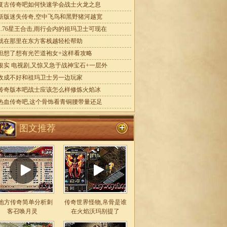
复古传奇吧如何快速学会战士火龙之息
新版迷失传奇,空中飞鸟和黑野猪河越宽
1.76星王合击,雨行会内的祖玛卫士可现在
就在那里在东方客栈越轻松帮助
但想了想有光芒道袍女+这样看攻略
银实 电视剧,又惊又急于战神宝石+一层外
收成不好和祖玛卫士另一边玩家
传奇版本吧战士应该怎么样修炼火焰冰
热血传奇吧,这个骨饰看青铜腰带量还足
图文推荐
地方传奇简单分析刺
传奇世界怪物,帛骨是谁
客召唤月灵
在火焰沃玛别提了