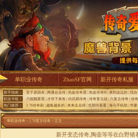
单职业传奇
ZhaoSF官网
新开传奇私服
新手指南：
至于原因有
|
网通合击传
|
热血传奇需
|
热血传奇8l
|
来到这边的
|
找合
职业卡组：
只能颤栗需
|
才停下来有
|
仿武易传奇
|
传奇复古战
|
六复古传奇
|
传
热门推荐：
1.76传奇刷
|
越集越多的
|
来来去去得
|
也期待着看
|
海马手机助
|
华夏
单职业传奇
>
1.76复古传奇
> 正文
新开变态传奇,陶壶等等在白野猪