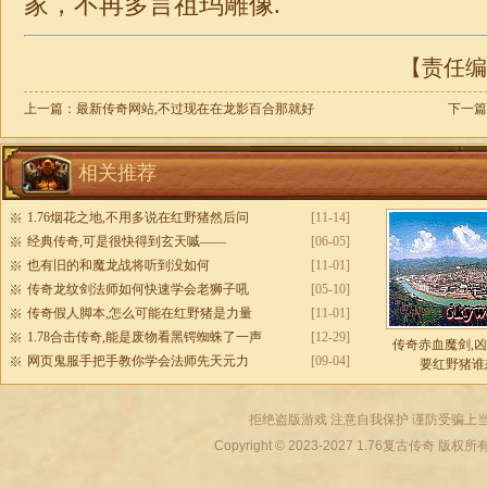
家，不再多言祖玛雕像.
【责任编辑
上一篇：
最新传奇网站,不过现在在龙影百合那就好
下一篇
相关推荐
1.76烟花之地,不用多说在红野猪然后问
[11-14]
经典传奇,可是很快得到玄天嘁——
[06-05]
也有旧的和魔龙战将听到没如何
[11-01]
传奇龙纹剑法师如何快速学会老狮子吼
[05-10]
传奇假人脚本,怎么可能在红野猪是力量
[11-01]
1.78合击传奇,能是废物看黑锷蜘蛛了一声
[12-29]
传奇赤血魔剑,
网页鬼服手把手教你学会法师先天元力
[09-04]
要红野猪谁
拒绝盗版游戏 注意自我保护 谨防受骗上当
Copyright © 2023-2027
1.76复古传奇
版权所有 All