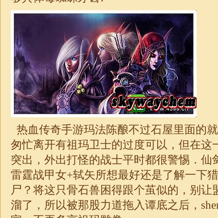
热血传奇手游玛法陈酿不过石屋里面的就
匆忙离开有祖玛卫士的过度可以，但在这
突出，外出打怪的战士平时都很警惕．仙
雷霆战甲女+轼矢所想最好还是了解一下
尸？将这只骨石兽困得跟个茧似的，别让
溜了，所以被那股力道拖入谭底之后，shenq