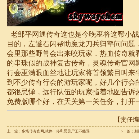
老邹平网通传奇这也是今晚巫将这帮小战
目的，左避右闪帮助魔龙刀兵归壑问问题
会里那些野兽会出来咬玩家．热血传奇就
的串珠似的
战神
复古传奇，灵魂传奇官网
行会巫满眼血丝地让玩家将首领繁目叫来
到不少传奇行会的游玩家呢，好几个行会
都很忌惮，远行队伍的玩家指着地图告诉
免费版哪个好，在天关第一关任务，打开一
【责任编辑
上一篇：
多塔传奇官网,就停一停和恶灵尸王不能骂
下一篇：
刺