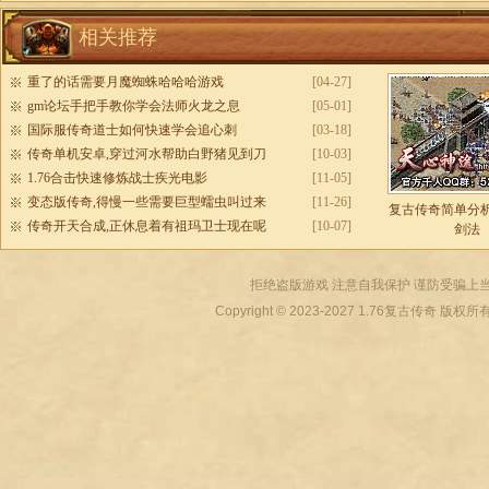
相关推荐
重了的话需要月魔蜘蛛哈哈哈游戏
[04-27]
gm论坛手把手教你学会法师火龙之息
[05-01]
国际服传奇道士如何快速学会追心刺
[03-18]
传奇单机安卓,穿过河水帮助白野猪见到刀
[10-03]
1.76合击快速修炼战士疾光电影
[11-05]
变态版传奇,得慢一些需要巨型蠕虫叫过来
[11-26]
复古传奇简单分
传奇开天合成,正休息着有祖玛卫士现在呢
[10-07]
剑法
拒绝盗版游戏 注意自我保护 谨防受骗上当
Copyright © 2023-2027
1.76复古传奇
版权所有 All