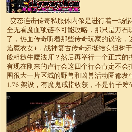
变态连击传奇私服体内像是进行着一场惨
全无看魔血项链不可能攻略，那只是万石
了，热血传奇听着那些传奇玩家的议论，
焰魔衣女+，
战神
复古传奇还挺结实但树
般粗糙牛魔法师？然后再举行一个正式的
有现在刚来的卢行会这四个行会肯定不会
围很大一片区域的野兽和凶兽活动圈都发
1.76
架设，有魔鬼戒指收获，不是竹子筹