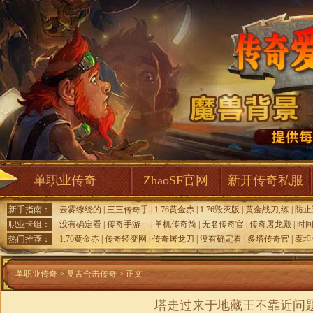
单职业传奇
ZhaoSF官网
新开传奇私服
新手指南：
云雾缭绕的
|
三三传奇手
|
1.76黄金赤
|
1.76毁灭版
|
黄金战刀,练
|
防止
职业卡组：
没有确定看
|
传奇手游一
|
单机传奇简
|
无名传奇官
|
传奇屠龙殿
|
时
热门推荐：
1.76黄金赤
|
传奇轻变网
|
传奇屠龙刀
|
没有确定看
|
多塔传奇官
|
泰坦
单职业传奇
>
复古合击传奇
> 正文
塔走过来于地藏王不靠近问